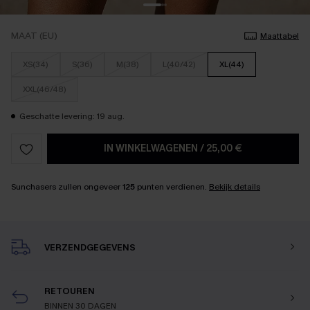
MAAT (EU)
Maattabel
XS(34)
S(36)
M(38)
L(40/42)
XL(44)
XXL(46/48)
Geschatte levering: 19 aug.
IN WINKELWAGENEN
/
25,00 €
Sunchasers zullen ongeveer
125
punten verdienen.
Bekijk details
VERZENDGEGEVENS
RETOUREN
BINNEN 30 DAGEN