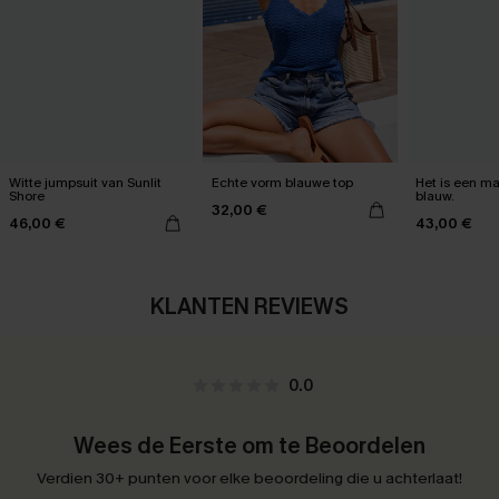
Witte jumpsuit van Sunlit
Echte vorm blauwe top
Het is een max
Shore
blauw.
32,00 €
46,00 €
43,00 €
KLANTEN REVIEWS
0.0
Wees de Eerste om te Beoordelen
Verdien 30+ punten voor elke beoordeling die u achterlaat!