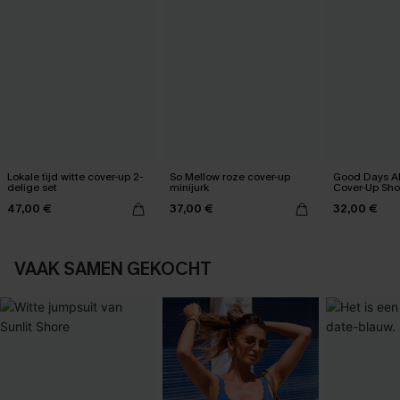
Lokale tijd witte cover-up 2-
So Mellow roze cover-up
Good Days A
delige set
minijurk
Cover-Up Sho
47,00 €
37,00 €
32,00 €
VAAK SAMEN GEKOCHT