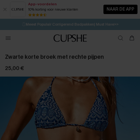
App-voordelen
NAAR DE APP
10% korting voor nieuwe klanten
LAATSTE KANS
⚡️
| Tot 50% korting>>
🩱
Meest Populair Corrigerend Badpakken| Must Have>>
16H:54M:30S
👙
Koop 3, krijg 15% korting | CODE: SW15
💌Abonneer je & ontvang tot 15% korting>>
Zwarte korte broek met rechte pijpen
25,00 €