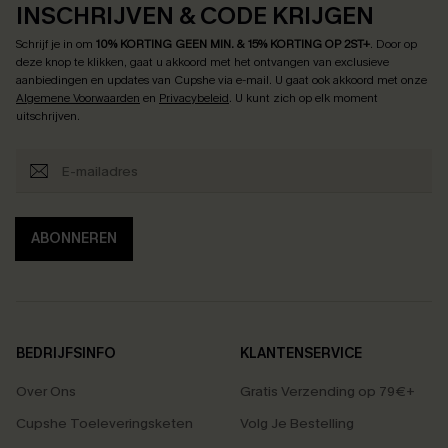
INSCHRIJVEN & CODE KRIJGEN
Schrijf je in om
10% KORTING GEEN MIN. & 15% KORTING OP 2ST+
.
Door op
deze knop te klikken, gaat u akkoord met het ontvangen van exclusieve
aanbiedingen en updates van Cupshe via e-mail. U gaat ook akkoord met onze
Algemene Voorwaarden
en
Privacybeleid
. U kunt zich op elk moment
uitschrijven.
ABONNEREN
BEDRIJFSINFO
KLANTENSERVICE
Over Ons
Gratis Verzending op 79€+
Cupshe Toeleveringsketen
Volg Je Bestelling