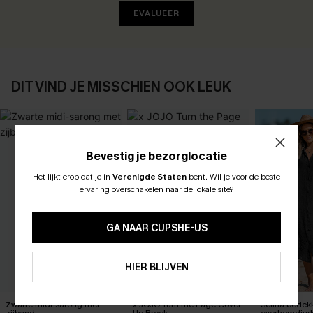
EVALUEER
DIT VIND JE MISSCHIEN OOK LEUK
Bevestig je bezorglocatie
Het lijkt erop dat je in
Verenigde Staten
bent.
Wil je voor de beste
ABONNEER OM TE KRIJGEN﻿
ervaring overschakelen naar de lokale site?
10% KORTING GEEN MIN. 
15% KORTING OP 2ST+
GA NAAR CUPSHE-US
ABONNEREN
HIER BLIJVEN
Zwarte midi-sarong met
x JOJO Turn the Page Cover-
Selina bede
zijband
Up Broek
overhemdjur