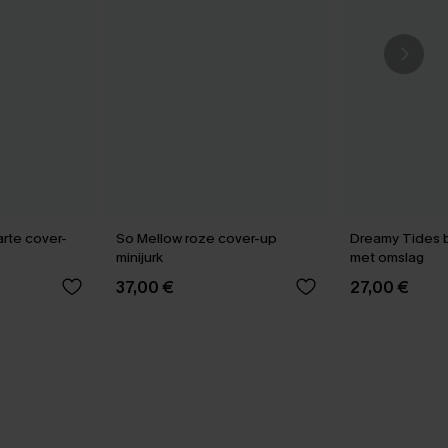
te cover-
So Mellow roze cover-up
Dreamy Tides b
minijurk
met omslag
37,00 €
27,00 €