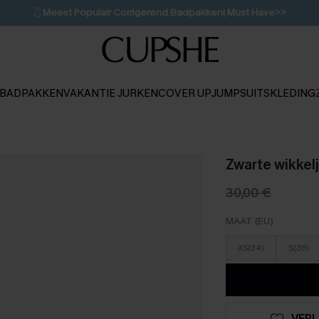
🩱
Meest Populair Corrigerend Badpakken| Must Have>>
👙
Koop 3, krijg 15% korting | CODE: SW15
💌Abonneer je & ontvang tot 15% korting>>
1D:9H:33M:53S
BADPAKKEN
VAKANTIE JURKEN
COVER UP
JUMPSUITS
KLEDING
Zwarte wikkel
30,00 €
MAAT (EU)
XS(34)
S(36)
VERL