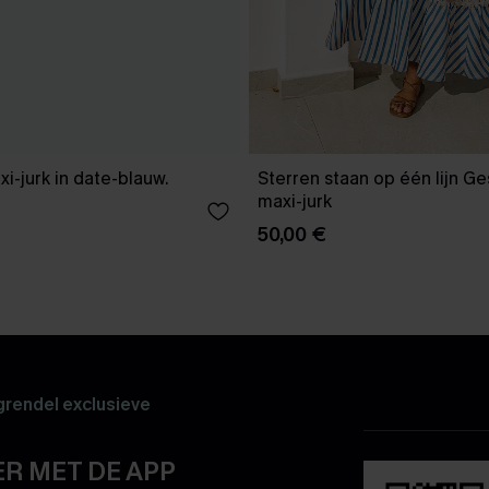
xi-jurk in date-blauw.
Sterren staan op één lijn G
maxi-jurk
50,00 €
rendel exclusieve
R MET DE APP