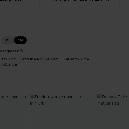
IN
CM
raagmaat:
S
:
172.7 cm
Borstbeeld:
79.0 cm
Taille:
59.9 cm
:
88.9 cm