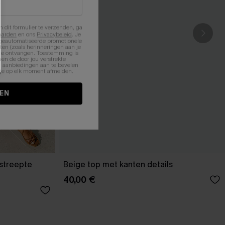
n dit formulier te verzenden, ga
aarden
en ons
Privacybeleid
. Je
 geautomatiseerde promotionele
en (zoals herinneringen aan je
te ontvangen. Toestemming is
en de door jou verstrekte
n aanbiedingen aan te bevelen
nt je op elk moment afmelden.
EN
estreepte
Beige top met kanten details
40,00 €