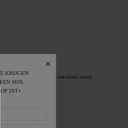
E KRIJGEN
EEN MIN. 
OP 2ST+