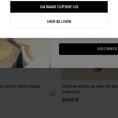
GA NAAR CUPSHE-US
Door je contactgegevens in te vullen e
je akkoord met onze
Algemene Voorw
HIER BLIJVEN
stemt er tevens mee in om herhaalde
en gepersonaliseerde marketingbericht
winkelwagen) en e-mails van Cupshe 
niet vereist voor een aankoop. We kunn
informatie gebruiken om producten e
die aansluiten bij jouw profiel. Je ku
ABONNER
xi-jurk in date-blauw.
Sterren staan op één lijn G
maxi-jurk
50,00 €