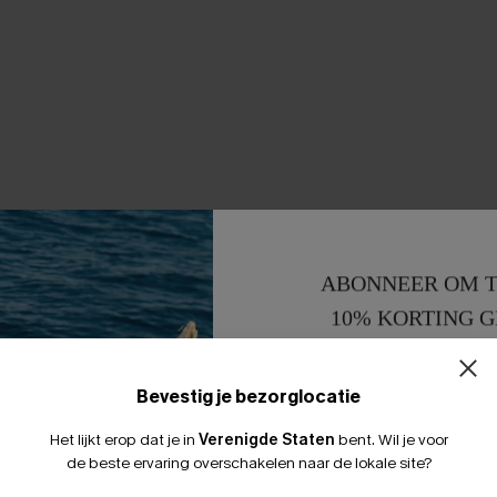
ABONNEER OM T
10% KORTING G
15% KORTING 
Bevestig je bezorglocatie
Het lijkt erop dat je in
Verenigde Staten
bent.
Wil je voor
de beste ervaring overschakelen naar de lokale site?