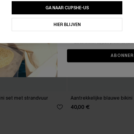
GA NAAR CUPSHE-US
Door je contactgegevens in te vullen e
je akkoord met onze
Algemene Voorw
HIER BLIJVEN
stemt er tevens mee in om herhaalde
en gepersonaliseerde marketingbericht
winkelwagen) en e-mails van Cupshe 
niet vereist voor een aankoop. We kunn
informatie gebruiken om producten e
die aansluiten bij jouw profiel. Je ku
ABONNER
ini set met strandvuur
Aantrekkelijke blauwe bikini
40,00 €