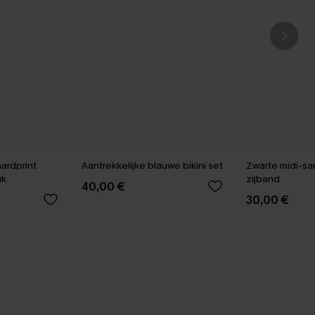
ardprint
Aantrekkelijke blauwe bikini set
Zwarte midi-sa
uk
zijband
40,00 €
30,00 €