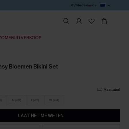
€ / Nederlands
ZOMERUITVERKOOP
sy Bloemen Bikini Set
Maattabel
8)
M(40)
L(42)
XL(44)
LAAT HET ME WETEN