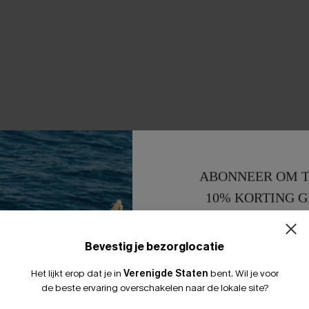
ABONNEER OM T
10% KORTING G
15% KORTING 
Bevestig je bezorglocatie
Het lijkt erop dat je in
Verenigde Staten
bent.
Wil je voor
de beste ervaring overschakelen naar de lokale site?