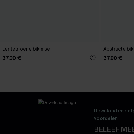
Lentegroene bikiniset
Abstracte bik
37,00 €
37,00 €
Download en ontg
voordelen
BELEEF MEE