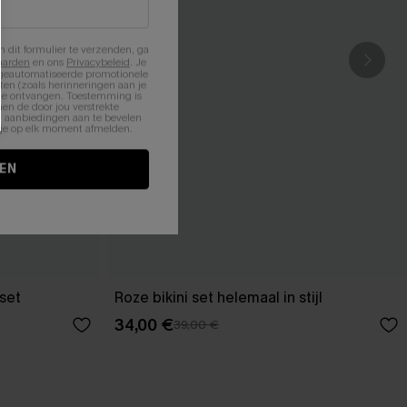
n dit formulier te verzenden, ga
aarden
en ons
Privacybeleid
. Je
 geautomatiseerde promotionele
en (zoals herinneringen aan je
te ontvangen. Toestemming is
en de door jou verstrekte
n aanbiedingen aan te bevelen
nt je op elk moment afmelden.
EN
 set
Roze bikini set helemaal in stijl
34,00 €
39,00 €