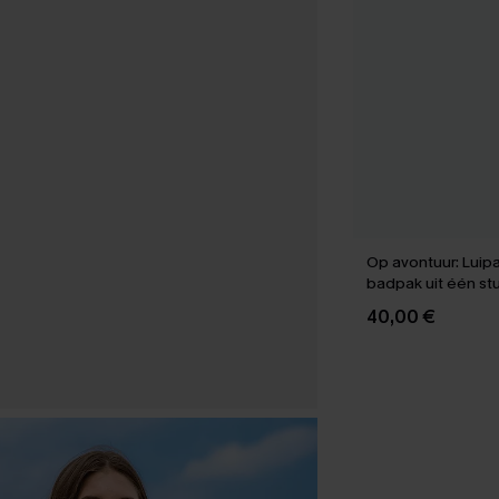
Op avontuur: Luipa
badpak uit één st
40,00 €