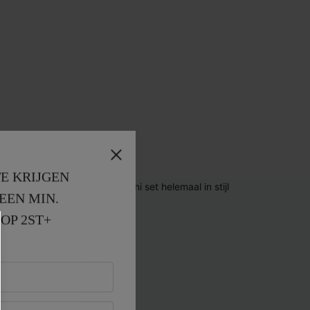
E KRIJGEN
EEN MIN. 
OP 2ST+