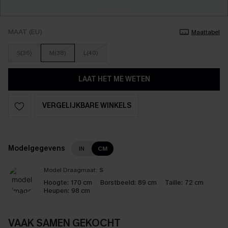
MAAT (EU)
Maattabel
S(36)
M(38)
L(40)
LAAT HET ME WETEN
VERGELIJKBARE WINKELS
Modelgegevens
IN
CM
Model Draagmaat:
S
Hoogte:
170 cm
Borstbeeld:
89 cm
Taille:
72 cm
Heupen:
98 cm
VAAK SAMEN GEKOCHT