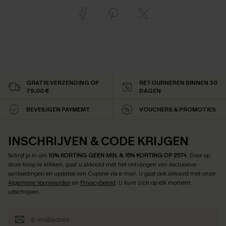
GRATIS VERZENDING OP
RETOURNEREN BINNEN 30
79,00 €
DAGEN
BEVEILIGEN PAYMEMT
VOUCHERS & PROMOTIES
INSCHRIJVEN & CODE KRIJGEN
Schrijf je in om
10% KORTING GEEN MIN. & 15% KORTING OP 2ST+
.
Door op
deze knop te klikken, gaat u akkoord met het ontvangen van exclusieve
aanbiedingen en updates van Cupshe via e-mail. U gaat ook akkoord met onze
Algemene Voorwaarden
en
Privacybeleid
. U kunt zich op elk moment
uitschrijven.