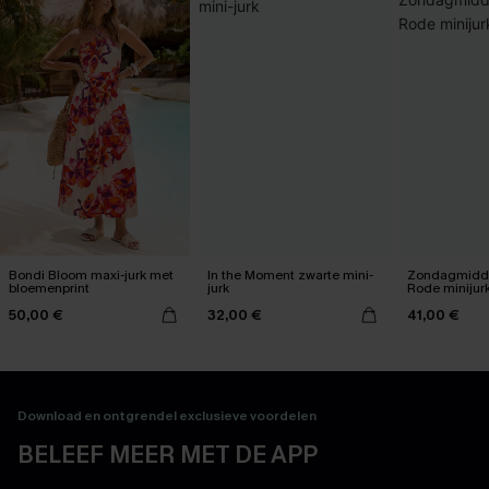
Bondi Bloom maxi-jurk met
In the Moment zwarte mini-
Zondagmidda
bloemenprint
jurk
Rode minijur
50,00 €
32,00 €
41,00 €
Download en ontgrendel exclusieve voordelen
BELEEF MEER MET DE APP