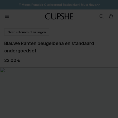
🩱
Meest Populair Corrigerend Badpakken| Must Have>>
💌Abonneer je & ontvang tot 15% korting>>
👙
Koop 3, krijg 15% korting | CODE: SW15
Geen retouren of ruilingen
Blauwe kanten beugelbeha en standaard
ondergoedset
22,00 €