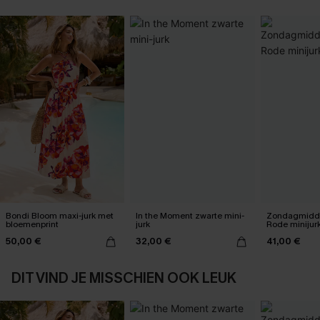
Bondi Bloom maxi-jurk met
In the Moment zwarte mini-
Zondagmidda
bloemenprint
jurk
Rode minijur
50,00 €
32,00 €
41,00 €
DIT VIND JE MISSCHIEN OOK LEUK