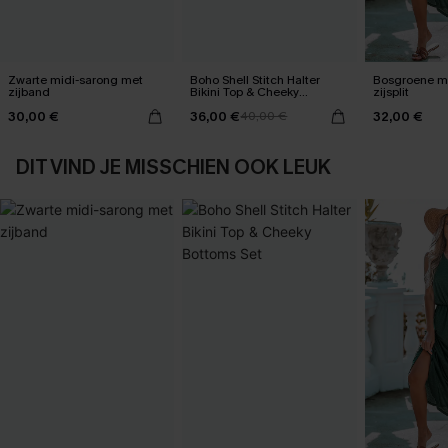
Zwarte midi-sarong met
Boho Shell Stitch Halter
Bosgroene ma
zijband
Bikini Top & Cheeky
zijsplit
Bottoms Set
30,00 €
36,00 €
32,00 €
40,00 €
DIT VIND JE MISSCHIEN OOK LEUK