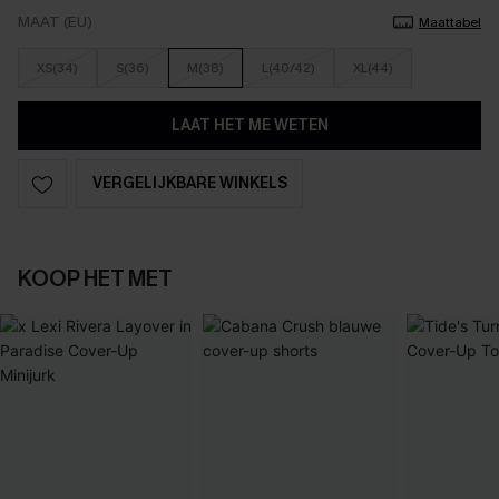
MAAT (EU)
Maattabel
XS(34)
S(36)
M(38)
L(40/42)
XL(44)
LAAT HET ME WETEN
VERGELIJKBARE WINKELS
KOOP HET MET