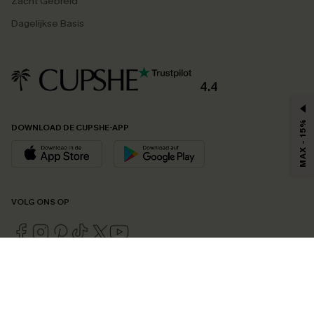
Zacht Gebreid
Dagelijkse Basis
4.4
MAX - 15%
DOWNLOAD DE CUPSHE-APP
VOLG ONS OP
©2026 CUPSHE EU