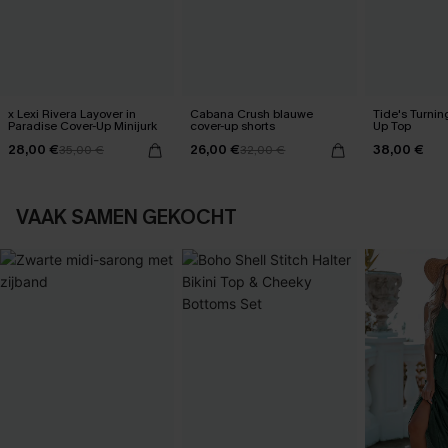
x Lexi Rivera Layover in
Cabana Crush blauwe
Tide's Turnin
Paradise Cover-Up Minijurk
cover-up shorts
Up Top
28,00 €
26,00 €
38,00 €
35,00 €
32,00 €
VAAK SAMEN GEKOCHT