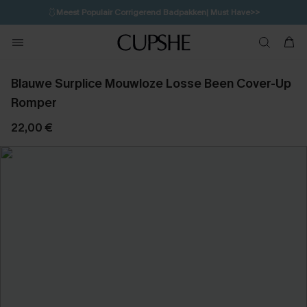
🩱
Meest Populair Corrigerend Badpakken| Must Have>>
💌Abonneer je & ontvang tot 15% korting>>
👙
Koop 3, krijg 15% korting | CODE: SW15
Blauwe Surplice Mouwloze Losse Been Cover-Up
Romper
22,00 €