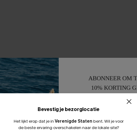
ABONNEER OM T
10% KORTING G
15% KORTING 
Bevestig je bezorglocatie
Het lijkt erop dat je in
Verenigde Staten
bent.
Wil je voor
de beste ervaring overschakelen naar de lokale site?