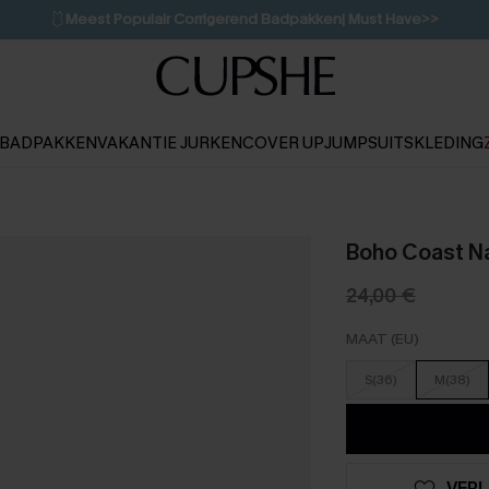
🩱
Meest Populair Corrigerend Badpakken| Must Have>>
👙
Koop 3, krijg 15% korting | CODE: SW15
💌Abonneer je & ontvang tot 15% korting>>
1D:11H:59M:27S
BADPAKKEN
VAKANTIE JURKEN
COVER UP
JUMPSUITS
KLEDING
Boho Coast Na
24,00 €
MAAT (EU)
S(36)
M(38)
VERL