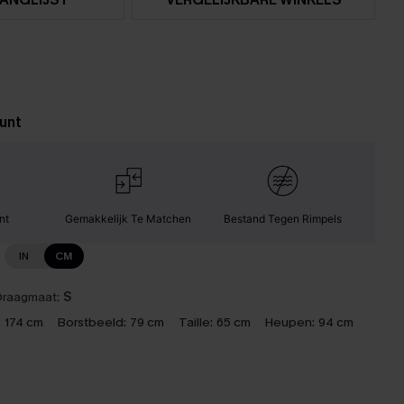
unt
nt
Gemakkelijk Te Matchen
Bestand Tegen Rimpels
IN
CM
raagmaat:
S
:
174 cm
Borstbeeld:
79 cm
Taille:
65 cm
Heupen:
94 cm