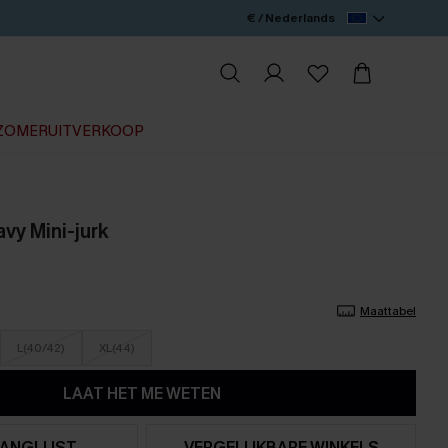
€ / Nederlands
ZOMERUITVERKOOP
vy Mini-jurk
Maattabel
L(40/42)
XL(44)
LAAT HET ME WETEN
ANGLIJST
VERGELIJKBARE WINKELS