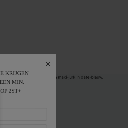
E KRIJGEN
EEN MIN. 
OP 2ST+