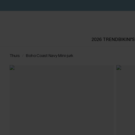
2026 TREND
BIKINI'S
Thuis
Boho Coast Navy Mini-jurk