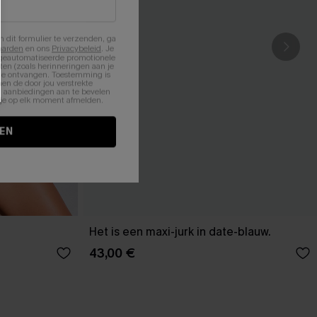
n dit formulier te verzenden, ga
aarden
en ons
Privacybeleid
. Je
 geautomatiseerde promotionele
en (zoals herinneringen aan je
te ontvangen. Toestemming is
en de door jou verstrekte
n aanbiedingen aan te bevelen
nt je op elk moment afmelden.
EN
Het is een maxi-jurk in date-blauw.
43,00 €