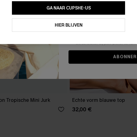
GA NAAR CUPSHE-US
Door je contactgegevens in te vullen e
je akkoord met onze
Algemene Voorw
HIER BLIJVEN
stemt er tevens mee in om herhaalde
en gepersonaliseerde marketingbericht
winkelwagen) en e-mails van Cupshe 
niet vereist voor een aankoop. We kunn
informatie gebruiken om producten e
die aansluiten bij jouw profiel. Je ku
ABONNER
n Tropische Mini Jurk
Echte vorm blauwe top
32,00 €