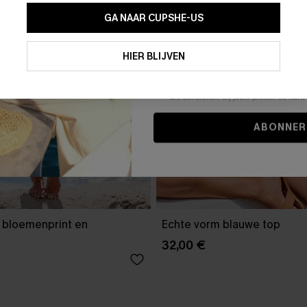
GA NAAR CUPSHE-US
Door je contactgegevens in te vullen e
je akkoord met onze
Algemene Voorw
HIER BLIJVEN
stemt er tevens mee in om herhaalde
en gepersonaliseerde marketingbericht
winkelwagen) en e-mails van Cupshe 
niet vereist voor een aankoop. We kunn
informatie gebruiken om producten e
die aansluiten bij jouw profiel. Je ku
ABONNER
t bloemenprint en
Echte vorm blauwe top
32,00 €