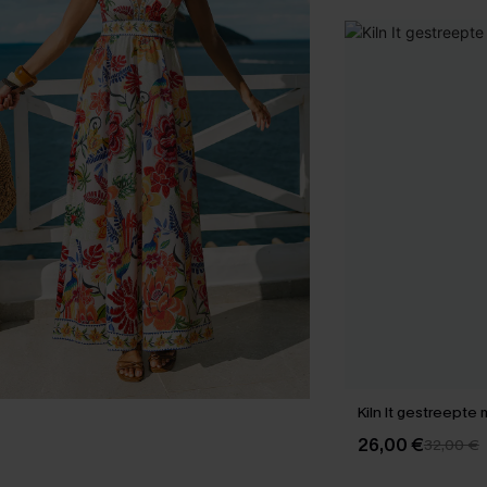
Kiln It gestreepte m
26,00 €
32,00 €