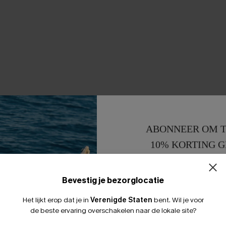
ABONNEER OM T
10% KORTING G
15% KORTING 
Bevestig je bezorglocatie
Het lijkt erop dat je in
Verenigde Staten
bent.
Wil je voor
de beste ervaring overschakelen naar de lokale site?