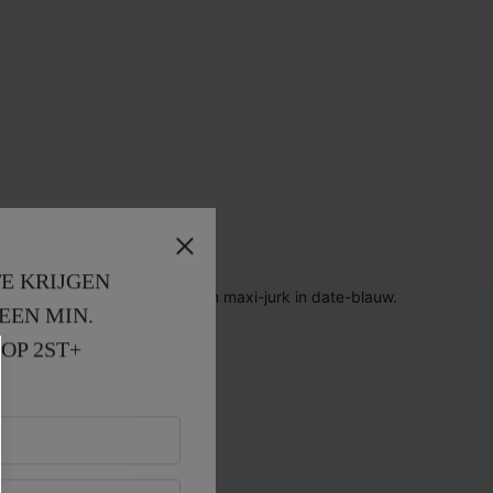
E KRIJGEN
EEN MIN. 
OP 2ST+