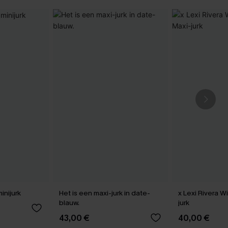
inijurk
Het is een maxi-jurk in date-
x Lexi Rivera W
blauw.
jurk
43,00 €
40,00 €