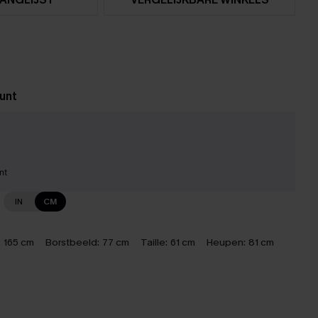
unt
nt
IN
CM
:
165 cm
Borstbeeld:
77 cm
Taille:
61 cm
Heupen:
81 cm