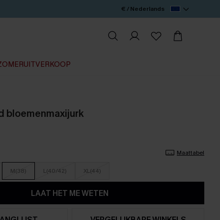
€ / Nederlands
ZOMERUITVERKOOP
ld bloemenmaxijurk
Maattabel
M(38)
L(40/42)
XL(44)
LAAT HET ME WETEN
ANGLIJST
VERGELIJKBARE WINKELS