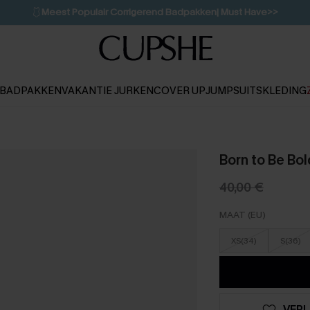
🩱
Meest Populair Corrigerend Badpakken| Must Have>>
👙
Koop 3, krijg 15% korting | CODE: SW15
💌Abonneer je & ontvang tot 15% korting>>
1D:11H:35M:25S
BADPAKKEN
VAKANTIE JURKEN
COVER UP
JUMPSUITS
KLEDING
Born to Be Bo
40,00 €
MAAT (EU)
XS(34)
S(36)
VERL