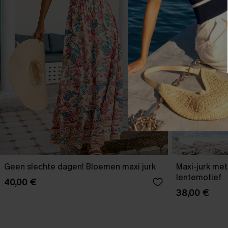
Geen slechte dagen! Bloemen maxi jurk
Maxi-jurk me
lentemotief
40,00 €
38,00 €