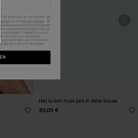
n dit formulier te verzenden, ga
aarden
en ons
Privacybeleid
. Je
 geautomatiseerde promotionele
en (zoals herinneringen aan je
te ontvangen. Toestemming is
en de door jou verstrekte
n aanbiedingen aan te bevelen
nt je op elk moment afmelden.
EN
Het is een maxi-jurk in date-blauw.
43,00 €