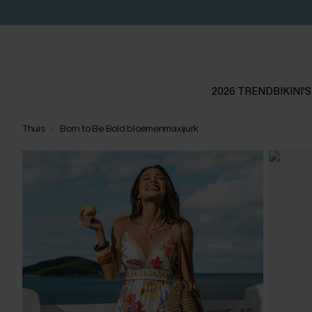
2026 TREND
BIKINI'S
Thuis
Born to Be Bold bloemenmaxijurk