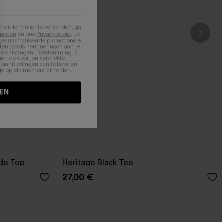
n dit formulier te verzenden, ga
aarden
en ons
Privacybeleid
. Je
 geautomatiseerde promotionele
en (zoals herinneringen aan je
te ontvangen. Toestemming is
en de door jou verstrekte
n aanbiedingen aan te bevelen
nt je op elk moment afmelden.
EN
ode Top
Heritage Black Tee
27,00 €