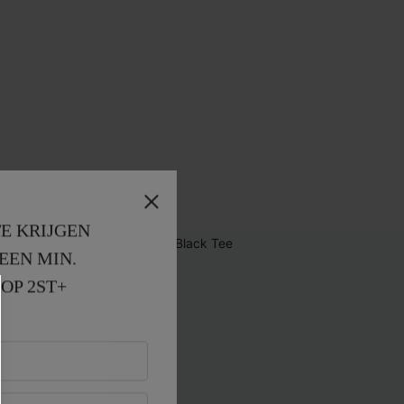
E KRIJGEN
EEN MIN. 
OP 2ST+