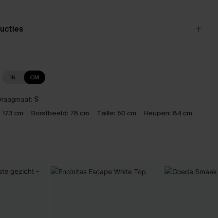
ucties
IN
CM
raagmaat:
S
:
173 cm
Borstbeeld:
78 cm
Taille:
60 cm
Heupen:
84 cm