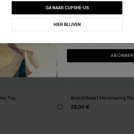
GA NAAR CUPSHE-US
Door je contactgegevens in te vullen e
je akkoord met onze
Algemene Voorw
HIER BLIJVEN
stemt er tevens mee in om herhaalde
en gepersonaliseerde marketingbericht
winkelwagen) en e-mails van Cupshe 
niet vereist voor een aankoop. We kunn
informatie gebruiken om producten e
die aansluiten bij jouw profiel. Je ku
ABONNER
ene Top
Ansichtkaart Herinnering R
28,00 €