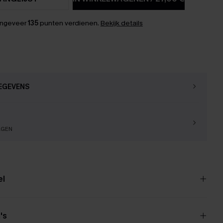
ongeveer
135
punten verdienen.
Bekijk details
EGEVENS
AGEN
el
's