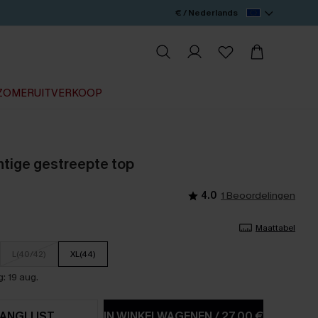
€ / Nederlands
ZOMERUITVERKOOP
chtige gestreepte top
4.0
1 Beoordelingen
Maattabel
L(40/42)
XL(44)
: 19 aug.
ANGLIJST
IN WINKELWAGENEN
/
27,00 €