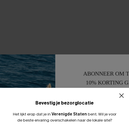
ABONNEER OM T
10% KORTING G
15% KORTING 
Bevestig je bezorglocatie
Het lijkt erop dat je in
Verenigde Staten
bent.
Wil je voor
de beste ervaring overschakelen naar de lokale site?