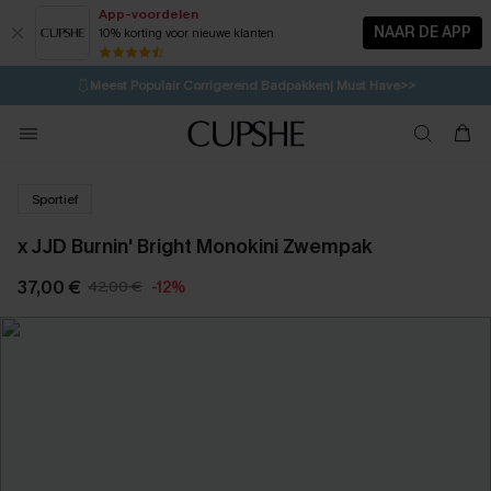
App-voordelen
NAAR DE APP
10% korting voor nieuwe klanten
LAATSTE KANS
⚡️
| Tot 50% korting>>
🩱
Meest Populair Corrigerend Badpakken| Must Have>>
💌Abonneer je & ontvang tot 15% korting>>
👙
Koop 3, krijg 15% korting | CODE: SW15
Sportief
x JJD Burnin' Bright Monokini Zwempak
37,00 €
42,00 €
-12%