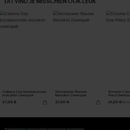
DIT VIND JE MISSCHIEN OOK LEUK
Cabana Day bordeauxrode
Vernieuwen Blauwe
S'mores Colo
monokini zwempak
Monokini Zwempak
Piece Swimsu
37,00 €
37,00 €
31,00 €
35,0
Download en ontgrendel exclusieve voordelen