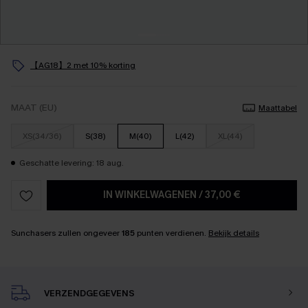
【AG18】2 met 10% korting
MAAT (EU)
Maattabel
XS(34/36)
S(38)
M(40)
L(42)
XL(44)
Geschatte levering: 18 aug.
IN WINKELWAGENEN
/
37,00 €
Sunchasers zullen ongeveer
185
punten verdienen.
Bekijk details
VERZENDGEGEVENS