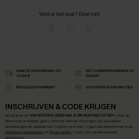
Vind je het leuk? Deel het!
GRATIS VERZENDING OP
RETOURNEREN BINNEN 30
79,00 €
DAGEN
BEVEILIGEN PAYMEMT
VOUCHERS & PROMOTIES
INSCHRIJVEN & CODE KRIJGEN
Schrijf je in om
10% KORTING GEEN MIN. & 15% KORTING OP 2ST+
.
Door op
deze knop te klikken, gaat u akkoord met het ontvangen van exclusieve
aanbiedingen en updates van Cupshe via e-mail. U gaat ook akkoord met onze
Algemene Voorwaarden
en
Privacybeleid
. U kunt zich op elk moment
uitschrijven.