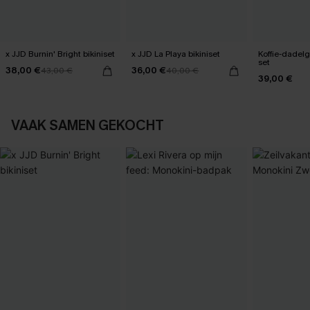
x JJD Burnin' Bright bikiniset
x JJD La Playa bikiniset
Koffie-dadelg
set
38,00 €
36,00 €
43,00 €
40,00 €
39,00 €
VAAK SAMEN GEKOCHT