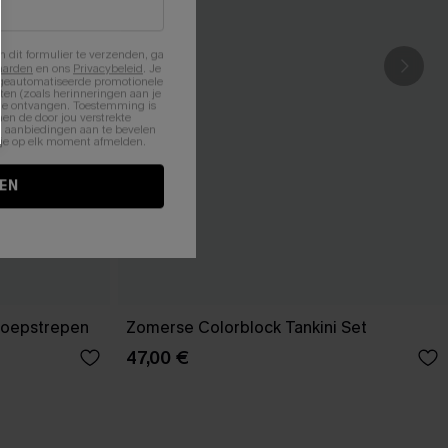
n dit formulier te verzenden, ga
aarden
en ons
Privacybeleid
. Je
 geautomatiseerde promotionele
en (zoals herinneringen aan je
te ontvangen. Toestemming is
en de door jou verstrekte
n aanbiedingen aan te bevelen
nt je op elk moment afmelden.
EN
snoepstrepen
Zomerse Colorblock Tankini Set
47,00 €