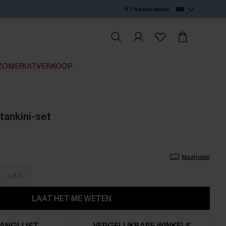
€ / Nederlands
ZOMERUITVERKOOP
tankini-set
Maattabel
L(42)
LAAT HET ME WETEN
ANGLIJST
VERGELIJKBARE WINKELS