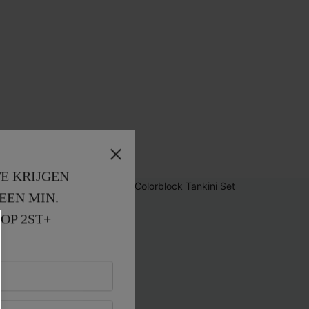
E KRIJGEN
EEN MIN. 
OP 2ST+