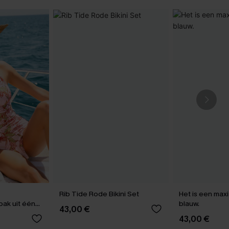
Rib Tide Rode Bikini Set
Het is een maxi
ak uit één
blauw.
43,00 €
43,00 €