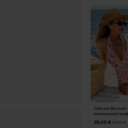
Delicate Blossom
bloemenprint badp
stuk
38,00 €
43,00 €