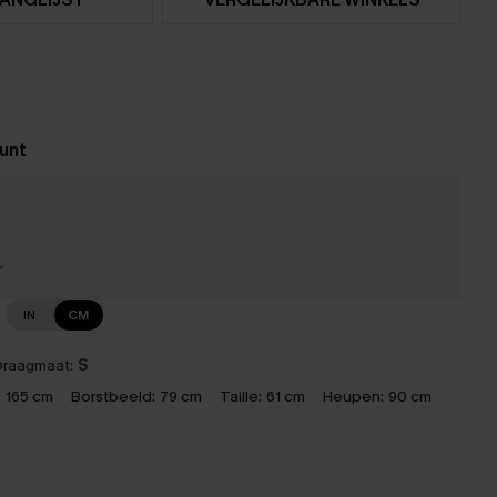
unt
r
IN
CM
raagmaat:
S
:
165 cm
Borstbeeld:
79 cm
Taille:
61 cm
Heupen:
90 cm