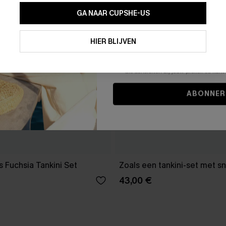
GA NAAR CUPSHE-US
Door je contactgegevens in te vullen e
je akkoord met onze
Algemene Voorw
HIER BLIJVEN
stemt er tevens mee in om herhaalde
en gepersonaliseerde marketingbericht
winkelwagen) en e-mails van Cupshe 
niet vereist voor een aankoop. We kunn
informatie gebruiken om producten e
die aansluiten bij jouw profiel. Je ku
ABONNER
s Fuchsia Tankini Set
Zoals een tankini-set met 
43,00 €