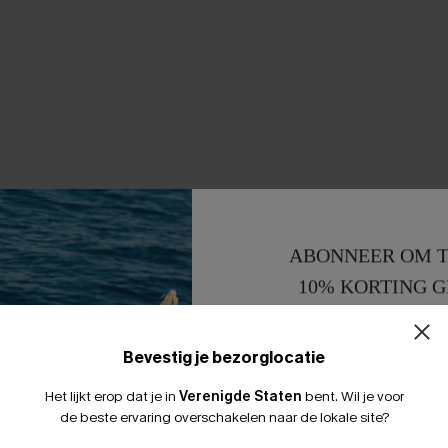
ABONNEER OM T
10% KORTING G
15% KORTING 
Bevestig je bezorglocatie
Het lijkt erop dat je in
Verenigde Staten
bent.
Wil je voor
de beste ervaring overschakelen naar de lokale site?