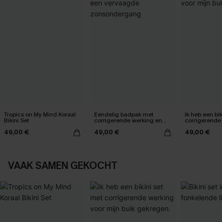
Tropics on My Mind Koraal
Eendelig badpak met
Ik heb een bik
Bikini Set
corrigerende werking en
corrigerende
een vervaagde
mijn buik ge
49,00 €
49,00 €
49,00 €
zonsondergang
VAAK SAMEN GEKOCHT