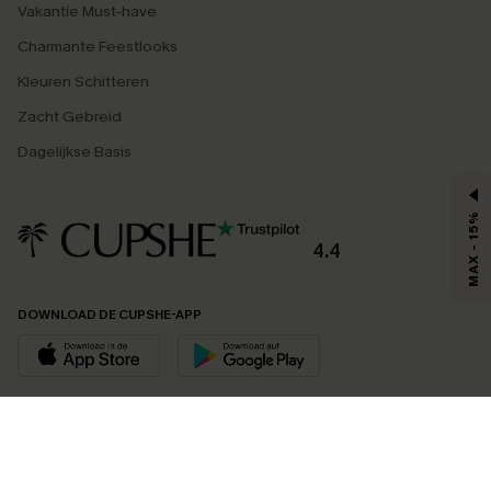
Vakantie Must-have
Charmante Feestlooks
Kleuren Schitteren
Zacht Gebreid
Dagelijkse Basis
MAX - 15%
4.4
DOWNLOAD DE CUPSHE-APP
VOLG ONS OP