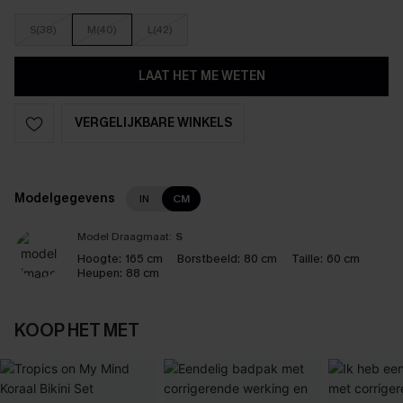
S(38)
M(40)
L(42)
LAAT HET ME WETEN
VERGELIJKBARE WINKELS
Modelgegevens
IN
CM
Model Draagmaat:
S
Hoogte:
165 cm
Borstbeeld:
80 cm
Taille:
60 cm
Heupen:
88 cm
KOOP HET MET