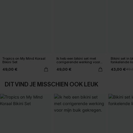
Tropics on My Mind Koraal
Ik heb een bikini set met
Bikini set in
Bikini Set
corrigerende werking voor
fonkelende li
mijn buik gekregen.
49,00 €
49,00 €
43,00 €
49,
DIT VIND JE MISSCHIEN OOK LEUK