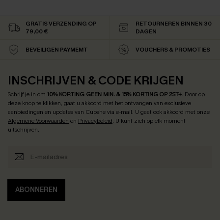
GRATIS VERZENDING OP
RETOURNEREN BINNEN 30
79,00 €
DAGEN
BEVEILIGEN PAYMEMT
VOUCHERS & PROMOTIES
INSCHRIJVEN & CODE KRIJGEN
Schrijf je in om
10% KORTING GEEN MIN. & 15% KORTING OP 2ST+
.
Door op
deze knop te klikken, gaat u akkoord met het ontvangen van exclusieve
aanbiedingen en updates van Cupshe via e-mail. U gaat ook akkoord met onze
Algemene Voorwaarden
en
Privacybeleid
. U kunt zich op elk moment
uitschrijven.
ABONNEREN