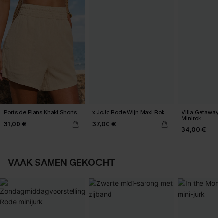
Portside Plans Khaki Shorts
x JoJo Rode Wijn Maxi Rok
Villa Getawa
Minirok
31,00 €
37,00 €
34,00 €
VAAK SAMEN GEKOCHT