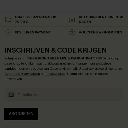
GRATIS VERZENDING OP
RETOURNEREN BINNEN 30
79,00 €
DAGEN
BEVEILIGEN PAYMEMT
VOUCHERS & PROMOTIES
INSCHRIJVEN & CODE KRIJGEN
Schrijf je in om
10% KORTING GEEN MIN. & 15% KORTING OP 2ST+
.
Door op
deze knop te klikken, gaat u akkoord met het ontvangen van exclusieve
aanbiedingen en updates van Cupshe via e-mail. U gaat ook akkoord met onze
Algemene Voorwaarden
en
Privacybeleid
. U kunt zich op elk moment
uitschrijven.
ABONNEREN