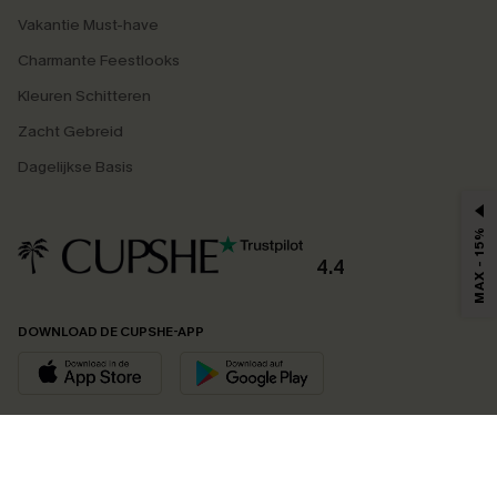
Vakantie Must-have
Charmante Feestlooks
Kleuren Schitteren
Zacht Gebreid
Dagelijkse Basis
MAX - 15%
4.4
DOWNLOAD DE CUPSHE-APP
VOLG ONS OP