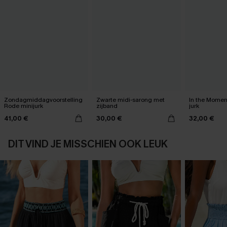
Zondagmiddagvoorstelling
Zwarte midi-sarong met
In the Momen
Rode minijurk
zijband
jurk
41,00 €
30,00 €
32,00 €
DIT VIND JE MISSCHIEN OOK LEUK