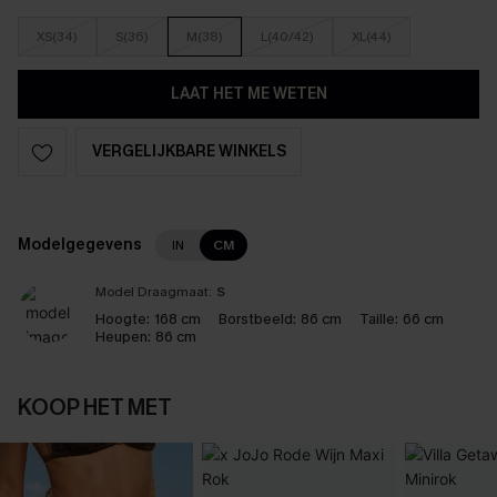
XS(34)
S(36)
M(38)
L(40/42)
XL(44)
LAAT HET ME WETEN
VERGELIJKBARE WINKELS
Modelgegevens
IN
CM
Model Draagmaat:
S
Hoogte:
168 cm
Borstbeeld:
86 cm
Taille:
66 cm
Heupen:
86 cm
KOOP HET MET