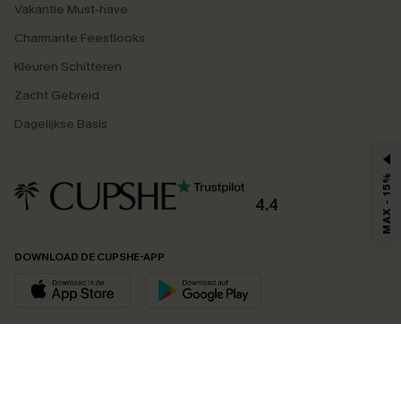
Vakantie Must-have
Charmante Feestlooks
Kleuren Schitteren
Zacht Gebreid
Dagelijkse Basis
MAX - 15%
4.4
DOWNLOAD DE CUPSHE-APP
VOLG ONS OP