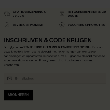
GRATIS VERZENDING OP
RETOURNEREN BINNEN 30
79,00 €
DAGEN
BEVEILIGEN PAYMEMT
VOUCHERS & PROMOTIES
INSCHRIJVEN & CODE KRIJGEN
Schrijf je in om
10% KORTING GEEN MIN. & 15% KORTING OP 2ST+
.
Door op
deze knop te klikken, gaat u akkoord met het ontvangen van exclusieve
aanbiedingen en updates van Cupshe via e-mail. U gaat ook akkoord met onze
Algemene Voorwaarden
en
Privacybeleid
. U kunt zich op elk moment
uitschrijven.
ABONNEREN