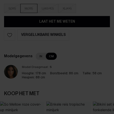
S(36)
M(38)
L(40/42)
XL(44)
LAAT HET ME WETEN
VERGELIJKBARE WINKELS
Modelgegevens
IN
CM
Model Draagmaat:
S
Hoogte:
178 cm
Borstbeeld:
86 cm
Taille:
58 cm
Heupen:
88 cm
KOOP HET MET