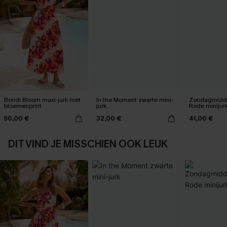
Bondi Bloom maxi-jurk met
In the Moment zwarte mini-
Zondagmidda
bloemenprint
jurk
Rode minijur
50,00 €
32,00 €
41,00 €
DIT VIND JE MISSCHIEN OOK LEUK