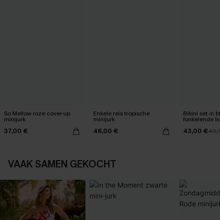
So Mellow roze cover-up
Enkele reis tropische
Bikini set in
minijurk
minijurk
fonkelende li
37,00 €
46,00 €
43,00 €
49,
VAAK SAMEN GEKOCHT