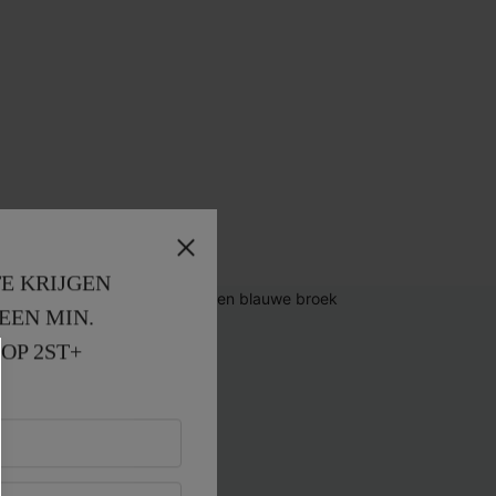
E KRIJGEN
EEN MIN. 
OP 2ST+