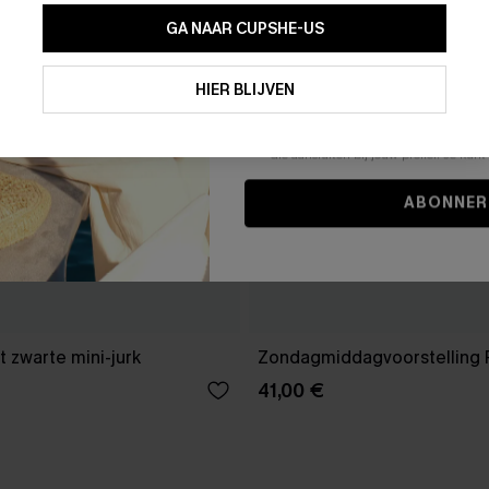
GA NAAR CUPSHE-US
Door je contactgegevens in te vullen e
je akkoord met onze
Algemene Voorw
HIER BLIJVEN
stemt er tevens mee in om herhaalde
en gepersonaliseerde marketingbericht
winkelwagen) en e-mails van Cupshe 
niet vereist voor een aankoop. We kunn
informatie gebruiken om producten e
die aansluiten bij jouw profiel. Je ku
ABONNER
 zwarte mini-jurk
Zondagmiddagvoorstelling 
41,00 €