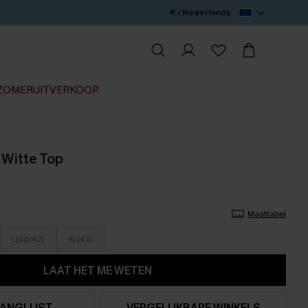
€ / Nederlands
ZOMERUITVERKOOP
 Witte Top
Maattabel
L(40/42)
XL(44)
LAAT HET ME WETEN
ANGLIJST
VERGELIJKBARE WINKELS