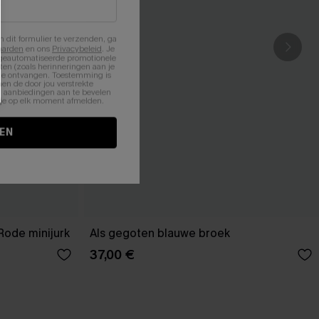
n dit formulier te verzenden, ga
aarden
en ons
Privacybeleid
. Je
 geautomatiseerde promotionele
en (zoals herinneringen aan je
te ontvangen. Toestemming is
en de door jou verstrekte
n aanbiedingen aan te bevelen
nt je op elk moment afmelden.
EN
Rode minijurk
Als gegoten blauwe broek
37,00 €