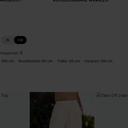
IN
CM
raagmaat:
S
:
168 cm
Borstbeeld:
86 cm
Taille:
66 cm
Heupen:
86 cm