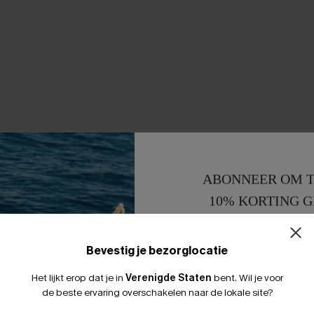
ABONNEER OM T
10% KORTING G
15% KORTING 
Bevestig je bezorglocatie
Het lijkt erop dat je in
Verenigde Staten
bent.
Wil je voor
de beste ervaring overschakelen naar de lokale site?