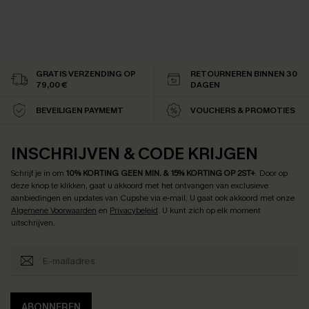
GRATIS VERZENDING OP
RETOURNEREN BINNEN 30
79,00 €
DAGEN
BEVEILIGEN PAYMEMT
VOUCHERS & PROMOTIES
INSCHRIJVEN & CODE KRIJGEN
Schrijf je in om
10% KORTING GEEN MIN. & 15% KORTING OP 2ST+
.
Door op
deze knop te klikken, gaat u akkoord met het ontvangen van exclusieve
aanbiedingen en updates van Cupshe via e-mail. U gaat ook akkoord met onze
Algemene Voorwaarden
en
Privacybeleid
. U kunt zich op elk moment
uitschrijven.
ABONNEREN