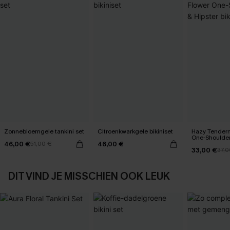
Zonnebloemgele tankini set
Citroenkwarkgele bikiniset
Hazy Tendern
One-Shoulder
46,00 €
46,00 €
51,00 €
bikiniset
33,00 €
37,0
DIT VIND JE MISSCHIEN OOK LEUK