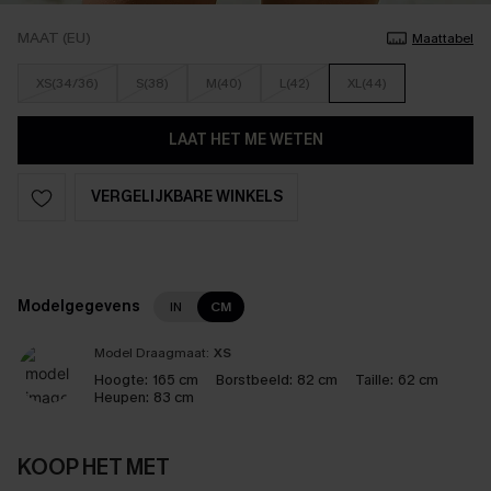
MAAT (EU)
Maattabel
XS(34/36)
S(38)
M(40)
L(42)
XL(44)
LAAT HET ME WETEN
VERGELIJKBARE WINKELS
Modelgegevens
IN
CM
Model Draagmaat:
XS
Hoogte:
165 cm
Borstbeeld:
82 cm
Taille:
62 cm
Heupen:
83 cm
KOOP HET MET