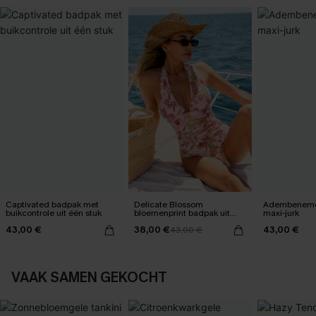
Captivated badpak met
Delicate Blossom
Adembeneme
buikcontrole uit één stuk
bloemenprint badpak uit
maxi-jurk
één stuk
43,00 €
38,00 €
43,00 €
43,00 €
VAAK SAMEN GEKOCHT