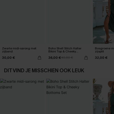
Zwarte midi-sarong met
Boho Shell Stitch Halter
Bosgroene ma
zijband
Bikini Top & Cheeky
zijsplit
Bottoms Set
30,00 €
36,00 €
32,00 €
40,00 €
DIT VIND JE MISSCHIEN OOK LEUK