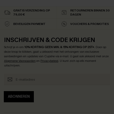
GRATIS VERZENDING OP
RETOURNEREN BINNEN 30
79,00 €
DAGEN
BEVEILIGEN PAYMEMT
VOUCHERS & PROMOTIES
INSCHRIJVEN & CODE KRIJGEN
Schrijf je in om
10% KORTING GEEN MIN. & 15% KORTING OP 2ST+
.
Door op
deze knop te klikken, gaat u akkoord met het ontvangen van exclusieve
aanbiedingen en updates van Cupshe via e-mail. U gaat ook akkoord met onze
Algemene Voorwaarden
en
Privacybeleid
. U kunt zich op elk moment
uitschrijven.
ABONNEREN