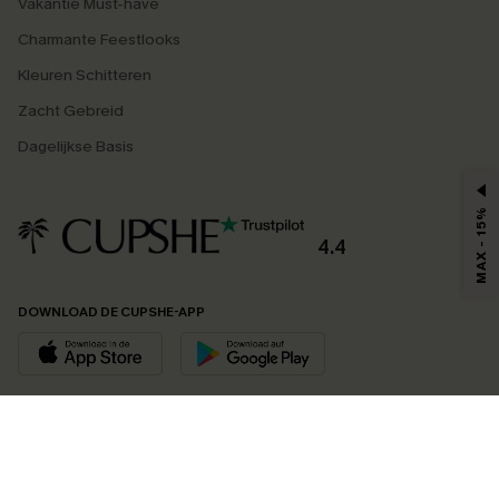
Vakantie Must-have
Charmante Feestlooks
Kleuren Schitteren
Zacht Gebreid
Dagelijkse Basis
MAX - 15%
4.4
DOWNLOAD DE CUPSHE-APP
VOLG ONS OP