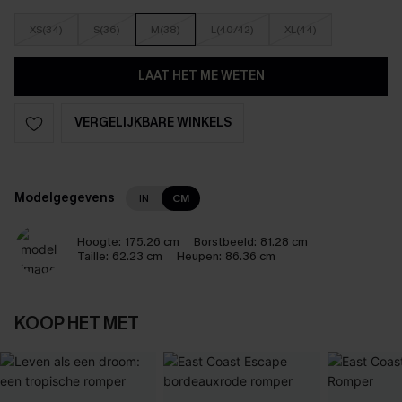
XS(34)
S(36)
M(38)
L(40/42)
XL(44)
LAAT HET ME WETEN
VERGELIJKBARE WINKELS
Modelgegevens
IN
CM
Hoogte:
175.26 cm
Borstbeeld:
81.28 cm
Taille:
62.23 cm
Heupen:
86.36 cm
KOOP HET MET