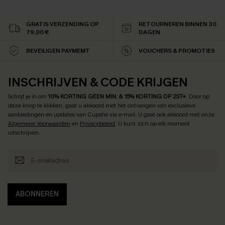
GRATIS VERZENDING OP
RETOURNEREN BINNEN 30
79,00 €
DAGEN
BEVEILIGEN PAYMEMT
VOUCHERS & PROMOTIES
INSCHRIJVEN & CODE KRIJGEN
Schrijf je in om
10% KORTING GEEN MIN. & 15% KORTING OP 2ST+
.
Door op
deze knop te klikken, gaat u akkoord met het ontvangen van exclusieve
aanbiedingen en updates van Cupshe via e-mail. U gaat ook akkoord met onze
Algemene Voorwaarden
en
Privacybeleid
. U kunt zich op elk moment
uitschrijven.
ABONNEREN