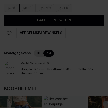
S(36)
M(38)
L(40/42)
XL(44)
LAAT HET ME WETEN
VERGELIJKBARE WINKELS
Modelgegevens
IN
CM
Model Draagmaat:
S
Hoogte:
173 cm
Borstbeeld:
78 cm
Taille:
60 cm
Heupen:
84 cm
KOOP HET MET