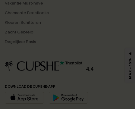
Vakantie Must-have
Charmante Feestlooks
Kleuren Schitteren
Zacht Gebreid
Dagelijkse Basis
MAX - 15%
4.4
DOWNLOAD DE CUPSHE-APP
VOLG ONS OP