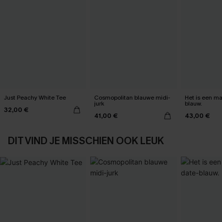
Just Peachy White Tee
Cosmopolitan blauwe midi-
Het is een max
jurk
blauw.
32,00 €
41,00 €
43,00 €
DIT VIND JE MISSCHIEN OOK LEUK