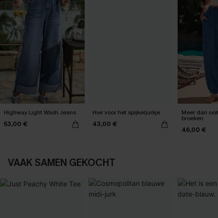
Highway Light Wash Jeans
Hier voor het spijkerjurkje
Meer dan ooi
broeken
53,00 €
43,00 €
46,00 €
VAAK SAMEN GEKOCHT