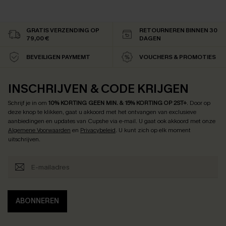
GRATIS VERZENDING OP
RETOURNEREN BINNEN 30
79,00 €
DAGEN
BEVEILIGEN PAYMEMT
VOUCHERS & PROMOTIES
INSCHRIJVEN & CODE KRIJGEN
Schrijf je in om
10% KORTING GEEN MIN. & 15% KORTING OP 2ST+
.
Door op
deze knop te klikken, gaat u akkoord met het ontvangen van exclusieve
aanbiedingen en updates van Cupshe via e-mail. U gaat ook akkoord met onze
Algemene Voorwaarden
en
Privacybeleid
. U kunt zich op elk moment
uitschrijven.
ABONNEREN