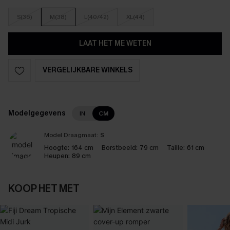
S(36)
M(38)
L(40/42)
XL(44)
LAAT HET ME WETEN
VERGELIJKBARE WINKELS
Modelgegevens
IN
CM
Model Draagmaat:
S
Hoogte:
164 cm
Borstbeeld:
79 cm
Taille:
61 cm
Heupen:
89 cm
KOOP HET MET