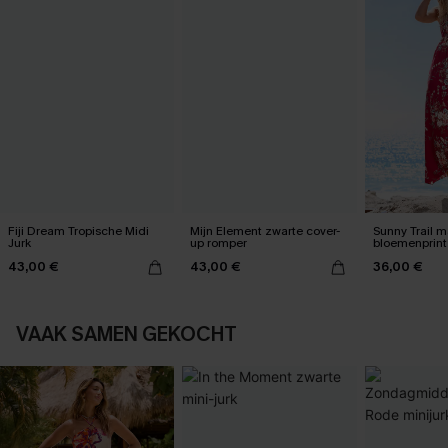
Fiji Dream Tropische Midi
Mijn Element zwarte cover-
Sunny Trail m
Jurk
up romper
bloemenprint
43,00 €
43,00 €
36,00 €
VAAK SAMEN GEKOCHT