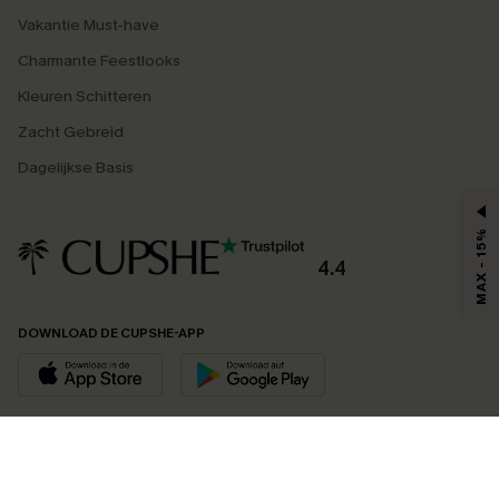
Vakantie Must-have
Charmante Feestlooks
Kleuren Schitteren
Zacht Gebreid
Dagelijkse Basis
MAX - 15%
4.4
DOWNLOAD DE CUPSHE-APP
VOLG ONS OP