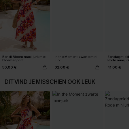
Bondi Bloom maxi-jurk met
In the Moment zwarte mini-
Zondagmidda
bloemenprint
jurk
Rode minijur
50,00 €
32,00 €
41,00 €
DIT VIND JE MISSCHIEN OOK LEUK