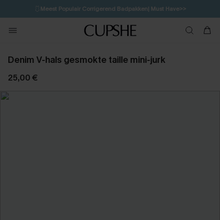
🩱
Meest Populair Corrigerend Badpakken| Must Have>>
💌Abonneer je & ontvang tot 15% korting>>
👙
Koop 3, krijg 15% korting | CODE: SW15
Denim V-hals gesmokte taille mini-jurk
25,00 €