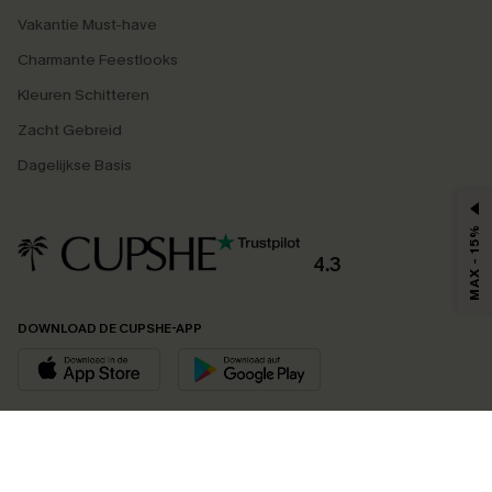
Vakantie Must-have
Charmante Feestlooks
Kleuren Schitteren
Zacht Gebreid
Dagelijkse Basis
MAX - 15%
4.3
DOWNLOAD DE CUPSHE-APP
VOLG ONS OP