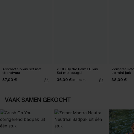
Abstracte bikini set met
x JJD By the Palms Bikini
Zomerse liefd
strandvuur
Set met beugel
up mini-jurk
37,00 €
36,00 €
38,00 €
40,00 €
VAAK SAMEN GEKOCHT