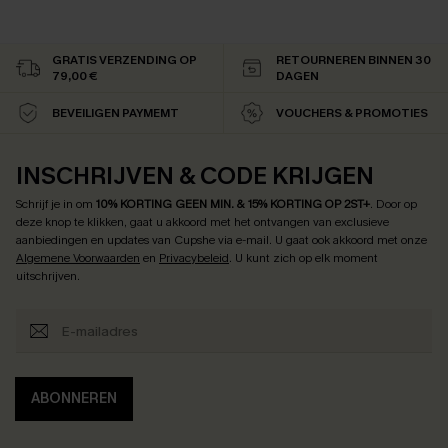
GRATIS VERZENDING OP
RETOURNEREN BINNEN 30
79,00 €
DAGEN
BEVEILIGEN PAYMEMT
VOUCHERS & PROMOTIES
INSCHRIJVEN & CODE KRIJGEN
Schrijf je in om
10% KORTING GEEN MIN. & 15% KORTING OP 2ST+
.
Door op
deze knop te klikken, gaat u akkoord met het ontvangen van exclusieve
aanbiedingen en updates van Cupshe via e-mail. U gaat ook akkoord met onze
Algemene Voorwaarden
en
Privacybeleid
. U kunt zich op elk moment
uitschrijven.
ABONNEREN