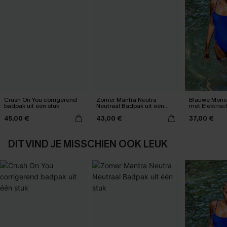
Crush On You corrigerend
Zomer Mantra Neutra
Blauwe Mono
badpak uit één stuk
Neutraal Badpak uit één
met Elektris
stuk
45,00 €
43,00 €
37,00 €
DIT VIND JE MISSCHIEN OOK LEUK