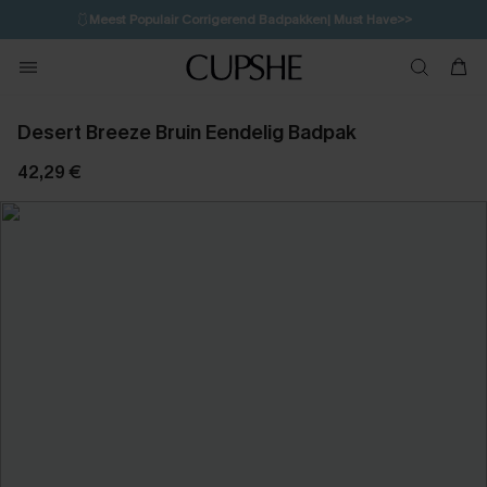
🩱
Meest Populair Corrigerend Badpakken| Must Have>>
10H:17M:39S
👙
Koop 3, krijg 15% korting | CODE: SW15
💌Abonneer je & ontvang tot 15% korting>>
Desert Breeze Bruin Eendelig Badpak
42,29 €