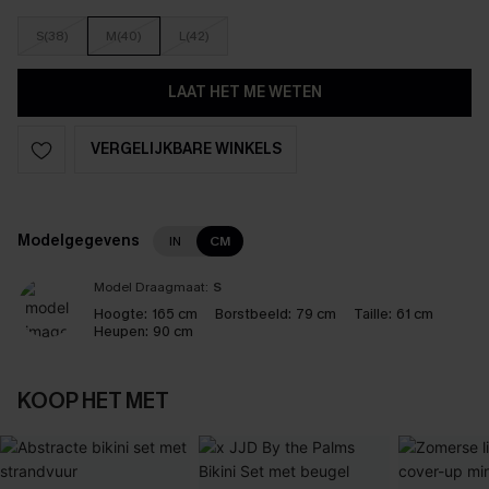
S(38)
M(40)
L(42)
LAAT HET ME WETEN
VERGELIJKBARE WINKELS
Modelgegevens
IN
CM
Model Draagmaat:
S
Hoogte:
165 cm
Borstbeeld:
79 cm
Taille:
61 cm
Heupen:
90 cm
KOOP HET MET