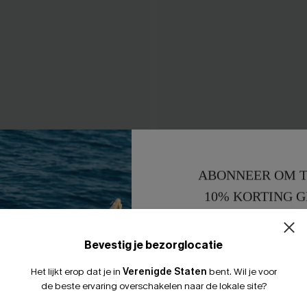
s Fuchsia Tankini Set
Zoals een tankini-set met 
ABONNEER OM T
43,00 €
10% KORTING G
15% KORTING 
Bevestig je bezorglocatie
Het lijkt erop dat je in
Verenigde Staten
bent.
Wil je voor
LEUK
de beste ervaring overschakelen naar de lokale site?