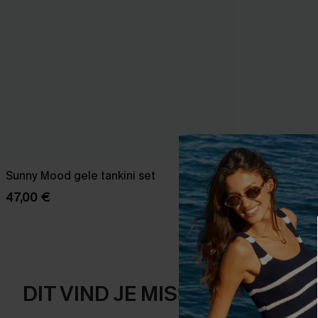
Sunny Mood gele tankini set
Isle of Dream
47,00 €
43,00 €
DIT VIND JE MISSCHIEN OOK 