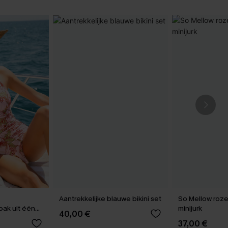
Aantrekkelijke blauwe bikini set
So Mellow roz
ak uit één
minijurk
40,00 €
37,00 €