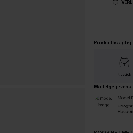
VERL
Producthoogtep
Klassiek
Modelgegevens
Model D
Hoogte
Heupen
KOOP HET MET