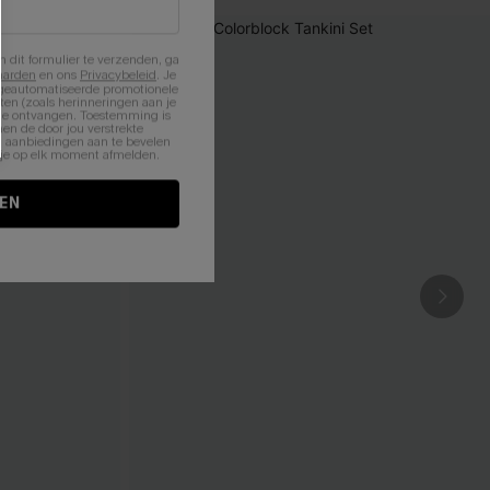
n dit formulier te verzenden, ga
aarden
en ons
Privacybeleid
. Je
 geautomatiseerde promotionele
en (zoals herinneringen aan je
te ontvangen. Toestemming is
en de door jou verstrekte
n aanbiedingen aan te bevelen
nt je op elk moment afmelden.
EN