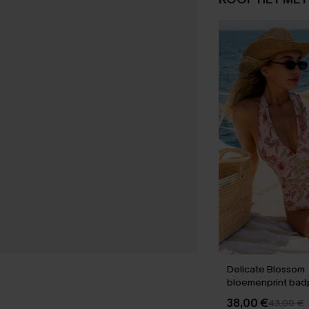
Delicate Blossom
bloemenprint badp
stuk
38,00 €
43,00 €