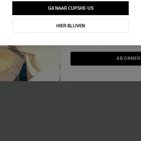
GA NAAR CUPSHE-US
Door je contactgegevens in te vullen e
je akkoord met onze
Algemene Voorw
HIER BLIJVEN
stemt er tevens mee in om herhaalde
en gepersonaliseerde marketingbericht
winkelwagen) en e-mails van Cupshe 
niet vereist voor een aankoop. We kunn
informatie gebruiken om producten e
die aansluiten bij jouw profiel. Je ku
ABONNER