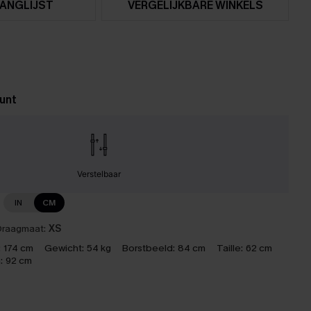
ANGLIJST
VERGELIJKBARE WINKELS
unt
Verstelbaar
IN
CM
raagmaat:
XS
:
174 cm
Gewicht:
54 kg
Borstbeeld:
84 cm
Taille:
62 cm
:
92 cm