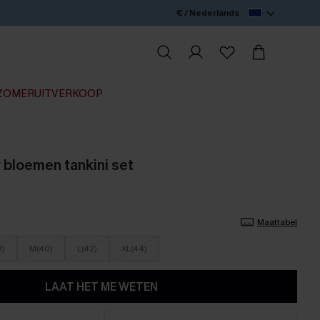
€ / Nederlands
ZOMERUITVERKOOP
 bloemen tankini set
Maattabel
8)
M(40)
L(42)
XL(44)
LAAT HET ME WETEN