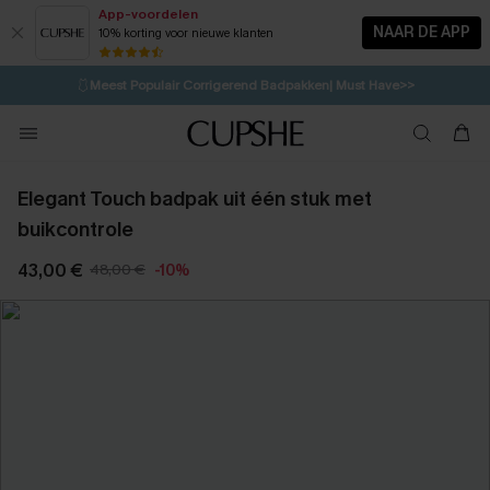
App-voordelen
NAAR DE APP
10% korting voor nieuwe klanten
LAATSTE KANS
⚡️
| Tot 50% korting>>
🩱
Meest Populair Corrigerend Badpakken| Must Have>>
💌Abonneer je & ontvang tot 15% korting>>
👙
Koop 3, krijg 15% korting | CODE: SW15
Elegant Touch badpak uit één stuk met
buikcontrole
43,00 €
48,00 €
-10%