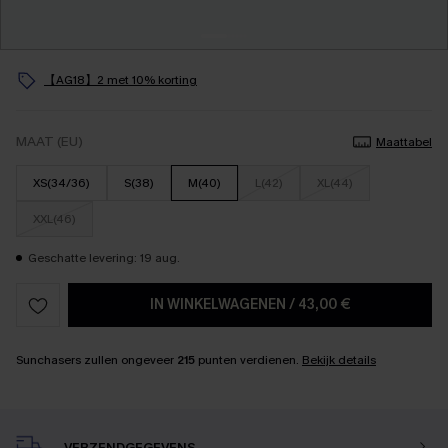
【AG18】2 met 10% korting
MAAT (EU)
Maattabel
XS(34/36)
S(38)
M(40)
L(42)
XL(44)
XXL(46)
Geschatte levering: 19 aug.
IN WINKELWAGENEN
/
43,00 €
Sunchasers zullen ongeveer
215
punten verdienen.
Bekijk details
VERZENDGEGEVENS