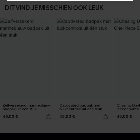
DIT VIND JE MISSCHIEN OOK LEUK
Zelfverzekerd marineblauw
Captivated badpak met
Chasing Dayl
badpak uit één stuk
buikcontrole uit één stuk
Piece Swimsu
46,00 €
43,00 €
43,00 €