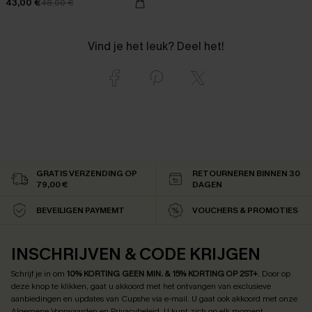
43,00 €
48,00 €
Vind je het leuk? Deel het!
GRATIS VERZENDING OP
RETOURNEREN BINNEN 30
79,00 €
DAGEN
BEVEILIGEN PAYMEMT
VOUCHERS & PROMOTIES
INSCHRIJVEN & CODE KRIJGEN
Schrijf je in om
10% KORTING GEEN MIN. & 15% KORTING OP 2ST+
.
Door op
deze knop te klikken, gaat u akkoord met het ontvangen van exclusieve
aanbiedingen en updates van Cupshe via e-mail. U gaat ook akkoord met onze
Algemene Voorwaarden
en
Privacybeleid
. U kunt zich op elk moment