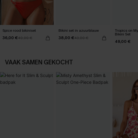
Spice rood bikiniset
Bikini set in azuurblauw
Tropics on M
Bikini Set
36,00 €
38,00 €
40,00 €
43,00 €
49,00 €
VAAK SAMEN GEKOCHT