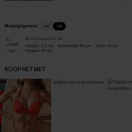
Modelgegevens
IN
CM
Model Draagmaat:
XS
Hoogte:
173 cm
Borstbeeld:
85 cm
Taille:
60 cm
Heupen:
90 cm
KOOP HET MET