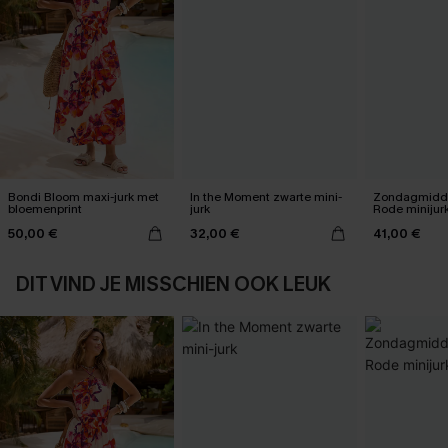
Bondi Bloom maxi-jurk met
In the Moment zwarte mini-
Zondagmidda
bloemenprint
jurk
Rode minijur
50,00 €
32,00 €
41,00 €
DIT VIND JE MISSCHIEN OOK LEUK