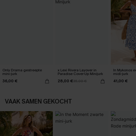
Only Drama gestreepte
x Lexi Rivera Layover in
In Mykonos ee
mini-jurk
Paradise Cover-Up Minijurk
midi-jurk
36,00 €
28,00 €
41,00 €
35,00 €
VAAK SAMEN GEKOCHT