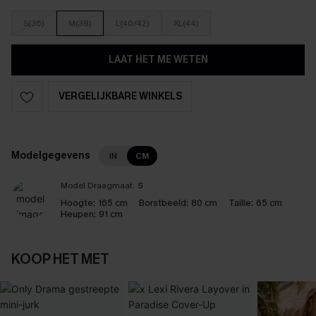
S(36)
M(38)
L(40/42)
XL(44)
LAAT HET ME WETEN
VERGELIJKBARE WINKELS
Modelgegevens
IN
CM
Model Draagmaat:
S
Hoogte:
165 cm
Borstbeeld:
80 cm
Taille:
65 cm
Heupen:
91 cm
KOOP HET MET