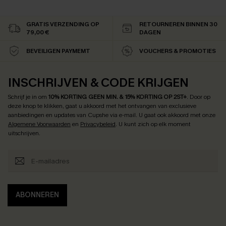
GRATIS VERZENDING OP
RETOURNEREN BINNEN 30
79,00 €
DAGEN
BEVEILIGEN PAYMEMT
VOUCHERS & PROMOTIES
INSCHRIJVEN & CODE KRIJGEN
Schrijf je in om
10% KORTING GEEN MIN. & 15% KORTING OP 2ST+
.
Door op
deze knop te klikken, gaat u akkoord met het ontvangen van exclusieve
aanbiedingen en updates van Cupshe via e-mail. U gaat ook akkoord met onze
Algemene Voorwaarden
en
Privacybeleid
. U kunt zich op elk moment
uitschrijven.
ABONNEREN