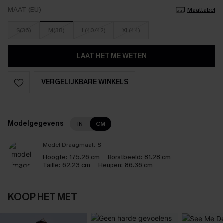
MAAT (EU)
Maattabel
S(36)
M(38)
L(40/42)
XL(44)
LAAT HET ME WETEN
VERGELIJKBARE WINKELS
Modelgegevens
IN
CM
Model Draagmaat:
S
Hoogte:
175.26 cm
Borstbeeld:
81.28 cm
Taille:
62.23 cm
Heupen:
86.36 cm
KOOP HET MET