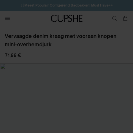
🩱
Meest Populair Corrigerend Badpakken| Must Have>>
1D:10H:23M:13S
👙
Koop 3, krijg 15% korting | CODE: SW15
💌Abonneer je & ontvang tot 15% korting>>
Vervaagde denim kraag met vooraan knopen
mini-overhemdjurk
71,99 €