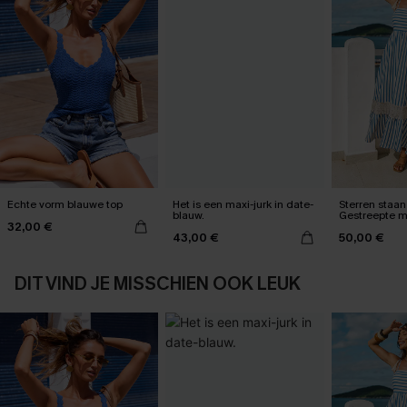
Echte vorm blauwe top
Het is een maxi-jurk in date-
Sterren staan 
blauw.
Gestreepte m
32,00 €
43,00 €
50,00 €
DIT VIND JE MISSCHIEN OOK LEUK