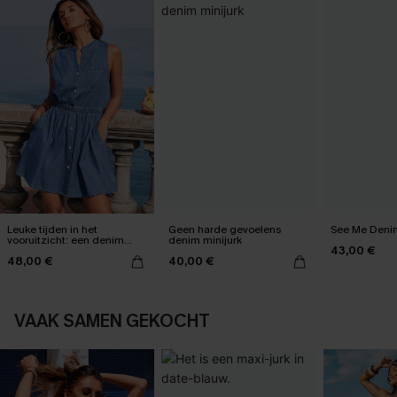
Leuke tijden in het
Geen harde gevoelens
See Me Denim
vooruitzicht: een denim
denim minijurk
43,00 €
minijurk
48,00 €
40,00 €
VAAK SAMEN GEKOCHT