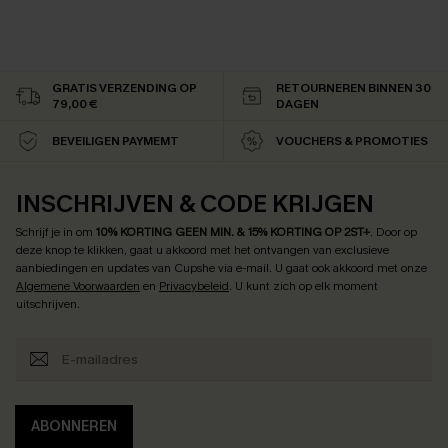
GRATIS VERZENDING OP
RETOURNEREN BINNEN 30
79,00 €
DAGEN
BEVEILIGEN PAYMEMT
VOUCHERS & PROMOTIES
INSCHRIJVEN & CODE KRIJGEN
Schrijf je in om
10% KORTING GEEN MIN. & 15% KORTING OP 2ST+
.
Door op
deze knop te klikken, gaat u akkoord met het ontvangen van exclusieve
aanbiedingen en updates van Cupshe via e-mail. U gaat ook akkoord met onze
Algemene Voorwaarden
en
Privacybeleid
. U kunt zich op elk moment
uitschrijven.
ABONNEREN