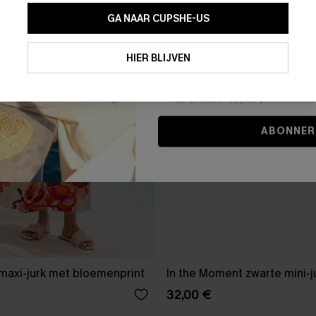
GA NAAR CUPSHE-US
Door je contactgegevens in te vullen e
je akkoord met onze
Algemene Voorw
HIER BLIJVEN
stemt er tevens mee in om herhaalde
en gepersonaliseerde marketingbericht
winkelwagen) en e-mails van Cupshe 
niet vereist voor een aankoop. We kunn
informatie gebruiken om producten e
die aansluiten bij jouw profiel. Je ku
ABONNER
maxi-jurk met bloemenprint
In the Moment zwarte mini-j
32,00 €