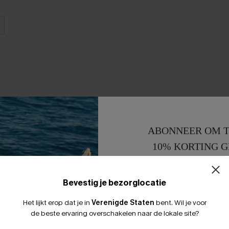
ABONNEER OM T
10% KORTING G
15% KORTING 
Bevestig je bezorglocatie
Het lijkt erop dat je in
Verenigde Staten
bent.
Wil je voor
de beste ervaring overschakelen naar de lokale site?