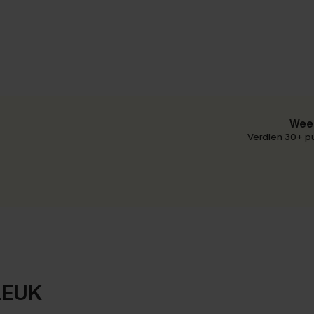
Wees
Verdien 30+ pu
LEUK