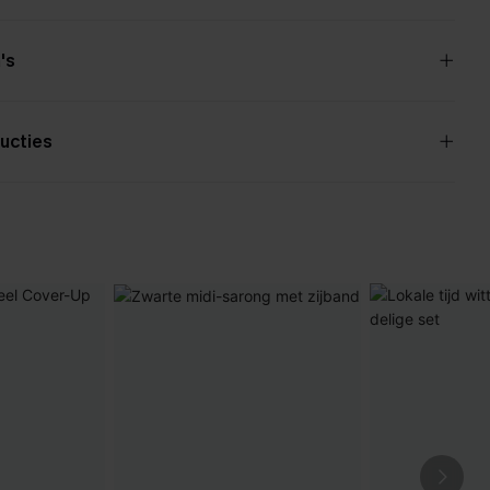
's
ucties