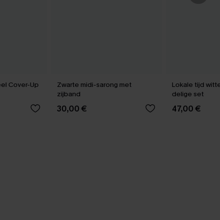
eel Cover-Up
Zwarte midi-sarong met
Lokale tijd wit
zijband
delige set
30,00 €
47,00 €