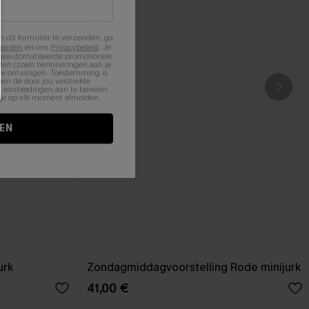
n dit formulier te verzenden, ga
aarden
en ons
Privacybeleid
. Je
 geautomatiseerde promotionele
en (zoals herinneringen aan je
te ontvangen. Toestemming is
en de door jou verstrekte
n aanbiedingen aan te bevelen
nt je op elk moment afmelden.
EN
urk
Zondagmiddagvoorstelling Rode minijurk
41,00 €