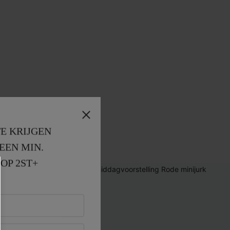
E KRIJGEN
EEN MIN. 
OP 2ST+