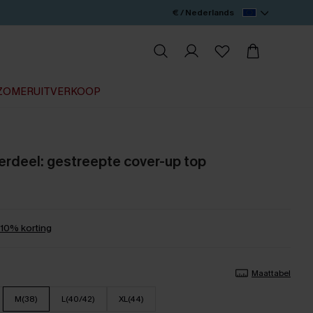
€ / Nederlands
ZOMERUITVERKOOP
erdeel: gestreepte cover-up top
0% korting
Maattabel
M(38)
L(40/42)
XL(44)