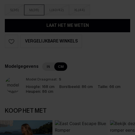
S(36)
M(38)
L(40/42)
XL(44)
LAAT HET ME WETEN
VERGELIJKBARE WINKELS
Modelgegevens
IN
CM
Model Draagmaat:
S
Hoogte:
168 cm
Borstbeeld:
86 cm
Taille:
66 cm
Heupen:
86 cm
KOOP HET MET