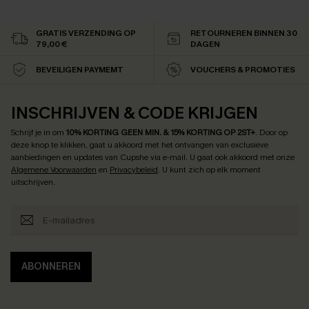
GRATIS VERZENDING OP
RETOURNEREN BINNEN 30
79,00 €
DAGEN
BEVEILIGEN PAYMEMT
VOUCHERS & PROMOTIES
INSCHRIJVEN & CODE KRIJGEN
Schrijf je in om
10% KORTING GEEN MIN. & 15% KORTING OP 2ST+
.
Door op
deze knop te klikken, gaat u akkoord met het ontvangen van exclusieve
aanbiedingen en updates van Cupshe via e-mail. U gaat ook akkoord met onze
Algemene Voorwaarden
en
Privacybeleid
. U kunt zich op elk moment
uitschrijven.
ABONNEREN