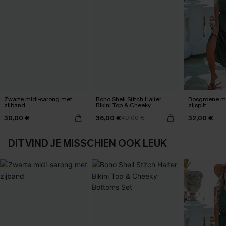
Zwarte midi-sarong met
Boho Shell Stitch Halter
Bosgroene ma
zijband
Bikini Top & Cheeky
zijsplit
Bottoms Set
30,00 €
36,00 €
32,00 €
40,00 €
DIT VIND JE MISSCHIEN OOK LEUK