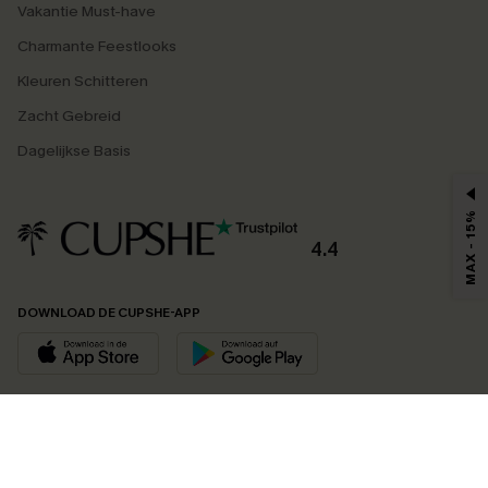
Vakantie Must-have
Charmante Feestlooks
Kleuren Schitteren
Zacht Gebreid
Dagelijkse Basis
MAX - 15%
4.4
DOWNLOAD DE CUPSHE-APP
VOLG ONS OP