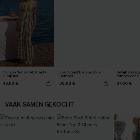
Canyon Sunset Abstracte
East Coast Escape Blue
Bekijk deze 
Jumpsuit
Romper
romper eens!
46,00 €
38,00 €
37,00 €
VAAK SAMEN GEKOCHT