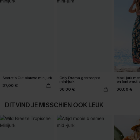
Secret's Out blauwe minijurk
Only Drama gestreepte
Maxi-jurk me
mini-jurk
en lentemotie
37,00 €
36,00 €
38,00 €
DIT VIND JE MISSCHIEN OOK LEUK