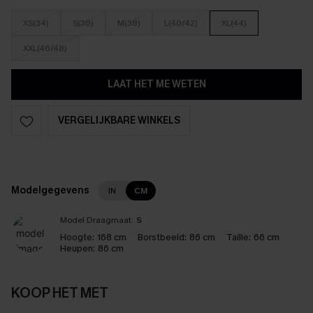
XS(34)
S(36)
M(38)
L(40/42)
XL(44)
XXL(46/48)
LAAT HET ME WETEN
VERGELIJKBARE WINKELS
Modelgegevens
IN
CM
Model Draagmaat:
S
Hoogte:
168 cm
Borstbeeld:
86 cm
Taille:
66 cm
Heupen:
86 cm
KOOP HET MET