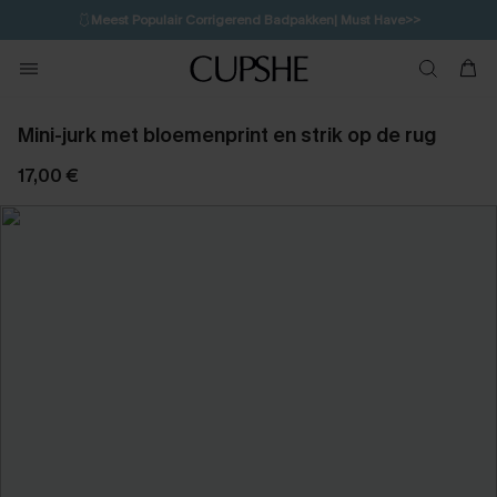
🩱
Meest Populair Corrigerend Badpakken| Must Have>>
💌Abonneer je & ontvang tot 15% korting>>
👙
Koop 3, krijg 15% korting | CODE: SW15
Mini-jurk met bloemenprint en strik op de rug
17,00 €