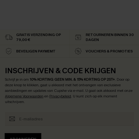
GRATIS VERZENDING OP
RETOURNEREN BINNEN 30
79,00 €
DAGEN
BEVEILIGEN PAYMEMT
VOUCHERS & PROMOTIES
INSCHRIJVEN & CODE KRIJGEN
Schrijf je in om
10% KORTING GEEN MIN. & 15% KORTING OP 2ST+
.
Door op
deze knop te klikken, gaat u akkoord met het ontvangen van exclusieve
aanbiedingen en updates van Cupshe via e-mail. U gaat ook akkoord met onze
Algemene Voorwaarden
en
Privacybeleid
. U kunt zich op elk moment
uitschrijven.