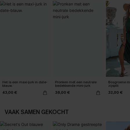
Het is een maxi-jurk in date-
Pronken met een neutrale
Bosgroene ma
blauw.
bedekkende mini-jurk
zijsplit
43,00 €
38,00 €
32,00 €
VAAK SAMEN GEKOCHT