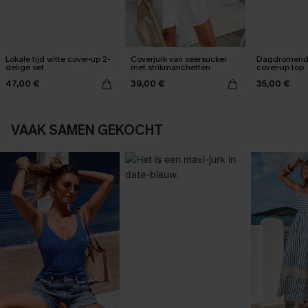
Lokale tijd witte cover-up 2-
Coverjurk van seersucker
Dagdromend
delige set
met strikmanchetten
cover-up top
47,00 €
39,00 €
35,00 €
VAAK SAMEN GEKOCHT