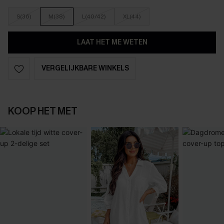
S(36)
M(38)
L(40/42)
XL(44)
LAAT HET ME WETEN
VERGELIJKBARE WINKELS
KOOP HET MET