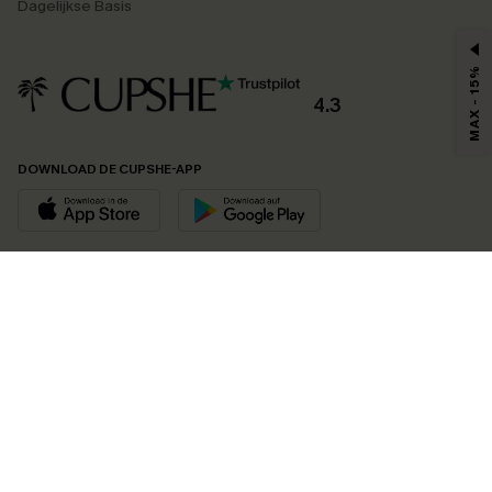
Dagelijkse Basis
MAX - 15%
4.3
DOWNLOAD DE CUPSHE-APP
VOLG ONS OP
©2026 CUPSHE EU
Bekijk onze
algemene voorwaarden
,
privacybeleid
en