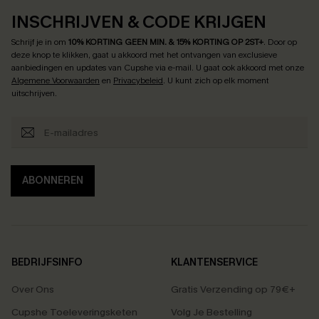
INSCHRIJVEN & CODE KRIJGEN
Schrijf je in om
10% KORTING GEEN MIN. & 15% KORTING OP 2ST+
.
Door op
deze knop te klikken, gaat u akkoord met het ontvangen van exclusieve
aanbiedingen en updates van Cupshe via e-mail. U gaat ook akkoord met onze
Algemene Voorwaarden
en
Privacybeleid
. U kunt zich op elk moment
uitschrijven.
ABONNEREN
BEDRIJFSINFO
KLANTENSERVICE
Over Ons
Gratis Verzending op 79€+
Cupshe Toeleveringsketen
Volg Je Bestelling