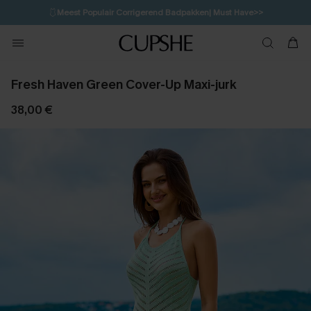
🩱
Meest Populair Corrigerend Badpakken| Must Have>>
1D:8H:33M:12S
👙
Koop 3, krijg 15% korting | CODE: SW15
💌Abonneer je & ontvang tot 15% korting>>
Fresh Haven Green Cover-Up Maxi-jurk
38,00 €