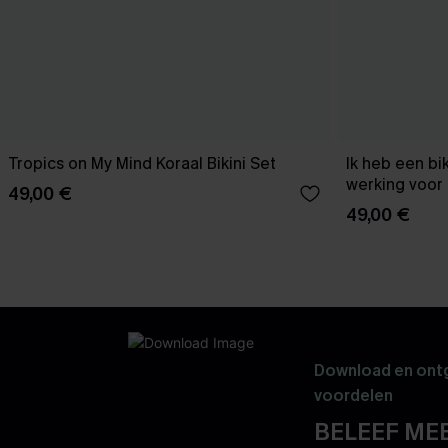
Tropics on My Mind Koraal Bikini Set
Ik heb een bi
werking voor 
49,00 €
49,00 €
Download en ontg
voordelen
BELEEF MEE