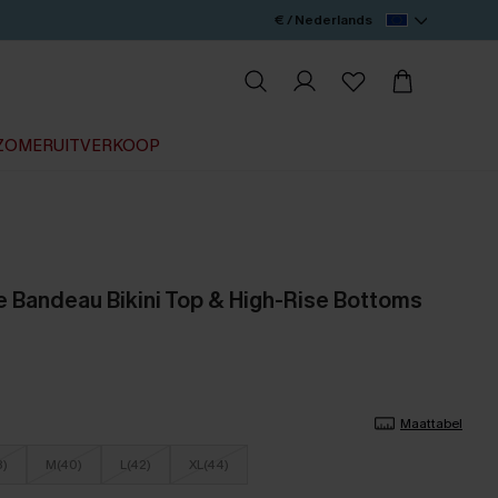
€ / Nederlands
ZOMERUITVERKOOP
e Bandeau Bikini Top & High-Rise Bottoms
Maattabel
8)
M(40)
L(42)
XL(44)