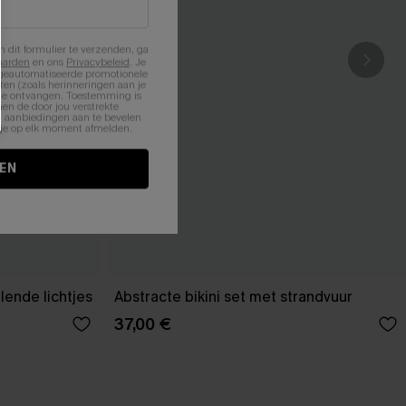
n dit formulier te verzenden, ga
aarden
en ons
Privacybeleid
. Je
 geautomatiseerde promotionele
en (zoals herinneringen aan je
te ontvangen. Toestemming is
en de door jou verstrekte
n aanbiedingen aan te bevelen
nt je op elk moment afmelden.
EN
lende lichtjes
Abstracte bikini set met strandvuur
37,00 €