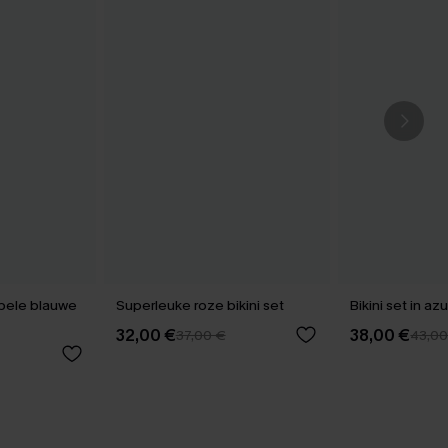
bele blauwe
Superleuke roze bikini set
Bikini set in a
32,00 €
38,00 €
37,00 €
43,00