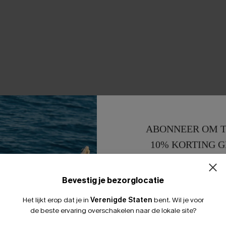
ABONNEER OM T
10% KORTING G
15% KORTING 
Bevestig je bezorglocatie
Het lijkt erop dat je in
Verenigde Staten
bent.
Wil je voor
de beste ervaring overschakelen naar de lokale site?