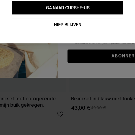
GA NAAR CUPSHE-US
Door je contactgegevens in te vullen e
je akkoord met onze
Algemene Voorw
HIER BLIJVEN
stemt er tevens mee in om herhaalde
en gepersonaliseerde marketingbericht
winkelwagen) en e-mails van Cupshe 
niet vereist voor een aankoop. We kunn
informatie gebruiken om producten e
die aansluiten bij jouw profiel. Je ku
ABONNER
kini set met corrigerende
Bikini set in blauw met fonke
mijn buik gekregen.
43,00 €
49,00 €