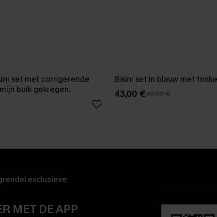
kini set met corrigerende
Bikini set in blauw met fonke
mijn buik gekregen.
43,00 €
49,00 €
rendel exclusieve
R MET DE APP