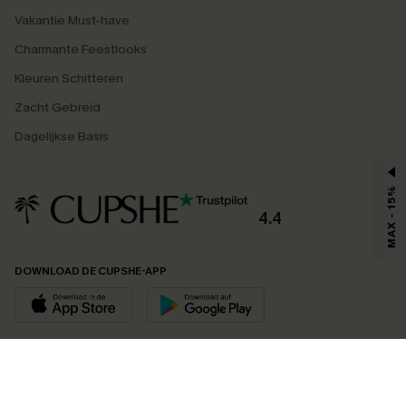
Vakantie Must-have
Charmante Feestlooks
Kleuren Schitteren
Zacht Gebreid
Dagelijkse Basis
MAX - 15%
4.4
DOWNLOAD DE CUPSHE-APP
VOLG ONS OP