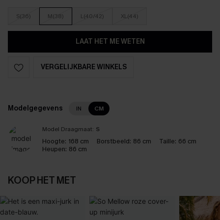
S(36)
M(38)
L(40/42)
XL(44)
LAAT HET ME WETEN
VERGELIJKBARE WINKELS
Modelgegevens
IN
CM
Model Draagmaat:
S
Hoogte:
168 cm
Borstbeeld:
86 cm
Taille:
66 cm
Heupen:
86 cm
KOOP HET MET