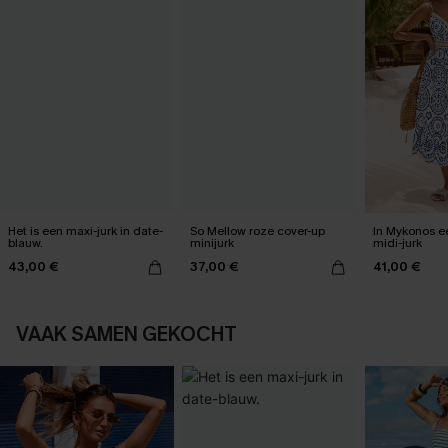
Het is een maxi-jurk in date-
So Mellow roze cover-up
In Mykonos ee
blauw.
minijurk
midi-jurk
43,00 €
37,00 €
41,00 €
VAAK SAMEN GEKOCHT