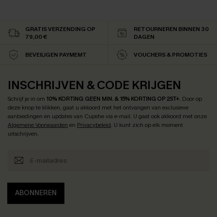
GRATIS VERZENDING OP
RETOURNEREN BINNEN 30
79,00 €
DAGEN
BEVEILIGEN PAYMEMT
VOUCHERS & PROMOTIES
INSCHRIJVEN & CODE KRIJGEN
Schrijf je in om
10% KORTING GEEN MIN. & 15% KORTING OP 2ST+
.
Door op
deze knop te klikken, gaat u akkoord met het ontvangen van exclusieve
aanbiedingen en updates van Cupshe via e-mail. U gaat ook akkoord met onze
Algemene Voorwaarden
en
Privacybeleid
. U kunt zich op elk moment
uitschrijven.
ABONNEREN