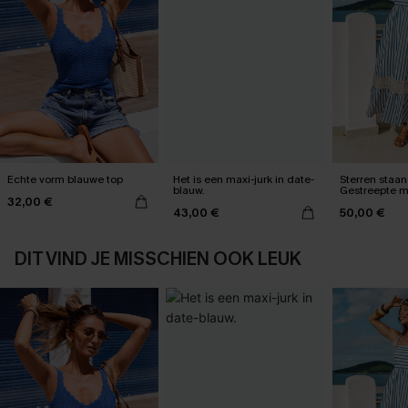
Echte vorm blauwe top
Het is een maxi-jurk in date-
Sterren staan 
blauw.
Gestreepte m
32,00 €
43,00 €
50,00 €
DIT VIND JE MISSCHIEN OOK LEUK