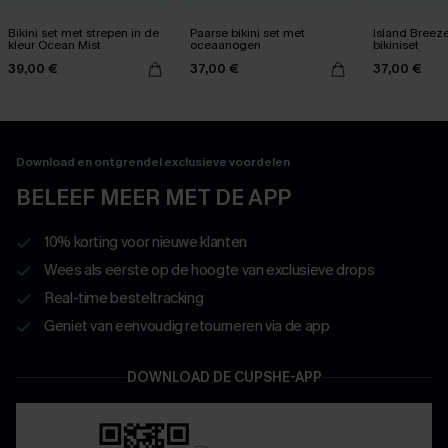
Bikini set met strepen in de
Paarse bikini set met
Island Breez
kleur Ocean Mist
oceaanogen
bikiniset
39,00 €
37,00 €
37,00 €
Download en ontgrendel exclusieve voordelen
BELEEF MEER MET DE APP
10% korting voor nieuwe klanten
Wees als eerste op de hoogte van exclusieve drops
Real-time besteltracking
Geniet van eenvoudig retourneren via de app
DOWNLOAD DE CUPSHE-APP