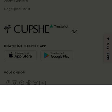
Zacht Gebreid
Dagelijkse Basis
4.4
MAX - 15%
DOWNLOAD DE CUPSHE-APP
VOLG ONS OP
©2026 CUPSHE EU