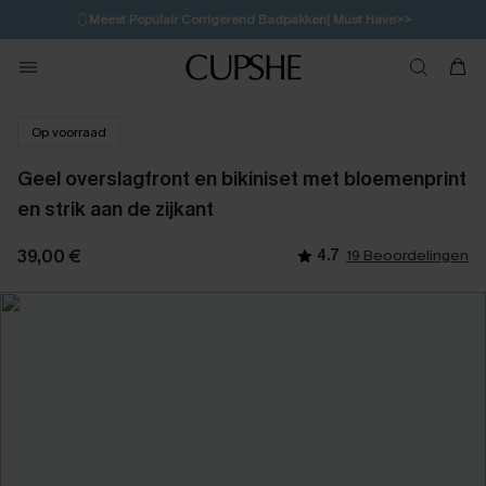
🩱
Meest Populair Corrigerend Badpakken| Must Have>>
💌Abonneer je & ontvang tot 15% korting>>
👙
Koop 3, krijg 15% korting | CODE: SW15
Op voorraad
Geel overslagfront en bikiniset met bloemenprint
en strik aan de zijkant
39,00 €
4.7
19 Beoordelingen