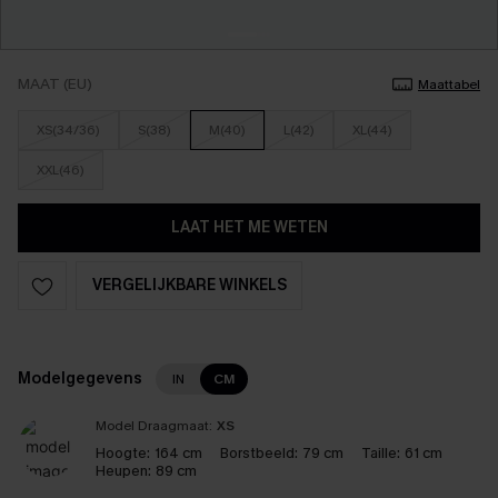
MAAT (EU)
Maattabel
XS(34/36)
S(38)
M(40)
L(42)
XL(44)
XXL(46)
LAAT HET ME WETEN
VERGELIJKBARE WINKELS
Modelgegevens
IN
CM
Model Draagmaat:
XS
Hoogte:
164 cm
Borstbeeld:
79 cm
Taille:
61 cm
Heupen:
89 cm