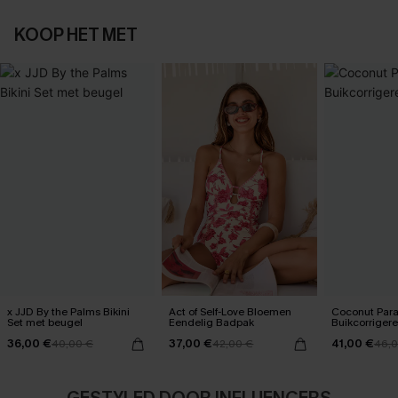
KOOP HET MET
x JJD By the Palms Bikini
Act of Self-Love Bloemen
Coconut Para
Set met beugel
Eendelig Badpak
Buikcorriger
36,00 €
37,00 €
41,00 €
40,00 €
42,00 €
46,0