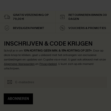
GRATIS VERZENDING OP
RETOURNEREN BINNEN 30
79,00 €
DAGEN
BEVEILIGEN PAYMEMT
VOUCHERS & PROMOTIES
INSCHRIJVEN & CODE KRIJGEN
Schrijf je in om
10% KORTING GEEN MIN. & 15% KORTING OP 2ST+
.
Door op
deze knop te klikken, gaat u akkoord met het ontvangen van exclusieve
aanbiedingen en updates van Cupshe via e-mail. U gaat ook akkoord met onze
Algemene Voorwaarden
en
Privacybeleid
. U kunt zich op elk moment
uitschrijven.
ABONNEREN