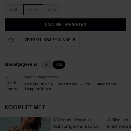
S(38)
M(40)
L(42)
LAAT HET ME WETEN
VERGELIJKBARE WINKELS
Modelgegevens
IN
CM
Model Draagmaat:
S
Hoogte:
165 cm
Borstbeeld:
77 cm
Taille:
61 cm
Heupen:
81 cm
KOOP HET MET