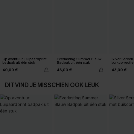
Op avontuur: Luipaardprint
Everlasting Summer Blauw
Silver Scree
badpak uit één stuk
Badpak uit één stuk
buikcorrectie
40,00 €
43,00 €
43,00 €
DIT VIND JE MISSCHIEN OOK LEUK