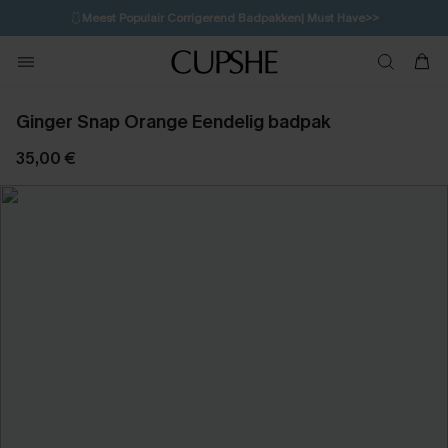
🩱
Meest Populair Corrigerend Badpakken| Must Have>>
1D:12H:55M:18S
👙
Koop 3, krijg 15% korting | CODE: SW15
💌Abonneer je & ontvang tot 15% korting>>
Ginger Snap Orange Eendelig badpak
35,00 €