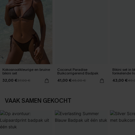
Kokosnootkleurige en bruine
Coconut Paradise
Bikini set in
bikini set
Buikcorrigerend Badpak
fonkelende li
32,00 €
41,00 €
43,00 €
37,00 €
46,00 €
49,
VAAK SAMEN GEKOCHT