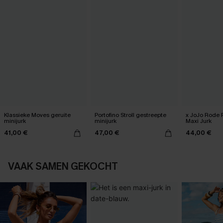
Klassieke Moves geruite
Portofino Stroll gestreepte
x JoJo Rode
minijurk
minijurk
Maxi Jurk
41,00 €
47,00 €
44,00 €
VAAK SAMEN GEKOCHT