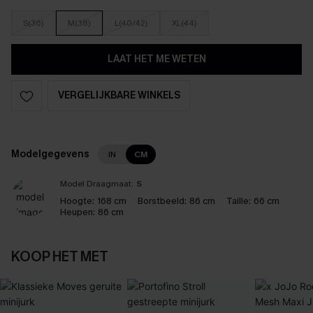
S(36)
M(38)
L(40/42)
XL(44)
LAAT HET ME WETEN
VERGELIJKBARE WINKELS
Modelgegevens
IN
CM
Model Draagmaat:
S
Hoogte:
168 cm
Borstbeeld:
86 cm
Taille:
66 cm
Heupen:
86 cm
KOOP HET MET