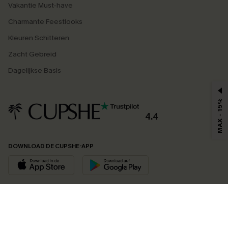
Vakantie Must-have
Charmante Feestlooks
Kleuren Schitteren
Zacht Gebreid
Dagelijkse Basis
MAX - 15%
4.4
DOWNLOAD DE CUPSHE-APP
VOLG ONS OP