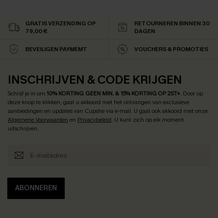
GRATIS VERZENDING OP
RETOURNEREN BINNEN 30
79,00 €
DAGEN
BEVEILIGEN PAYMEMT
VOUCHERS & PROMOTIES
INSCHRIJVEN & CODE KRIJGEN
Schrijf je in om
10% KORTING GEEN MIN. & 15% KORTING OP 2ST+
.
Door op
deze knop te klikken, gaat u akkoord met het ontvangen van exclusieve
aanbiedingen en updates van Cupshe via e-mail. U gaat ook akkoord met onze
Algemene Voorwaarden
en
Privacybeleid
. U kunt zich op elk moment
uitschrijven.
ABONNEREN