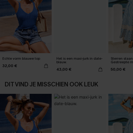
Echte vorm blauwe top
Het is een maxi-jurk in date-
Sterren staan 
blauw.
Gestreepte m
32,00 €
43,00 €
50,00 €
DIT VIND JE MISSCHIEN OOK LEUK