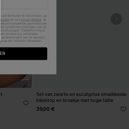
n dit formulier te verzenden, ga
aarden
en ons
Privacybeleid
. Je
 geautomatiseerde promotionele
en (zoals herinneringen aan je
te ontvangen. Toestemming is
en de door jou verstrekte
n aanbiedingen aan te bevelen
nt je op elk moment afmelden.
EN
et
Set van zwarte en eucalyptus omwikkelde
bikinitop en broekje met hoge taille
39,00 €