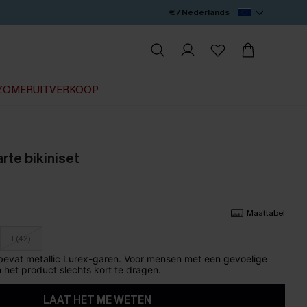
€ / Nederlands
ZOMERUITVERKOOP
rte bikiniset
Maattabel
L(42)
 bevat metallic Lurex-garen. Voor mensen met een gevoelige
 het product slechts kort te dragen.
LAAT HET ME WETEN