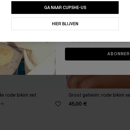
GA NAAR CUPSHE-US
Door je contactgegevens in te vullen e
je akkoord met onze
Algemene Voorw
HIER BLIJVEN
stemt er tevens mee in om herhaalde
en gepersonaliseerde marketingbericht
winkelwagen) en e-mails van Cupshe 
niet vereist voor een aankoop. We kunn
informatie gebruiken om producten e
die aansluiten bij jouw profiel. Je ku
ABONNER
e rode bikini set
Groot geheim: rode bikini s
45,00 €
 €