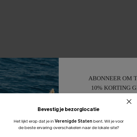
ABONNEER OM T
10% KORTING G
15% KORTING 
Bevestig je bezorglocatie
Het lijkt erop dat je in
Verenigde Staten
bent.
Wil je voor
de beste ervaring overschakelen naar de lokale site?