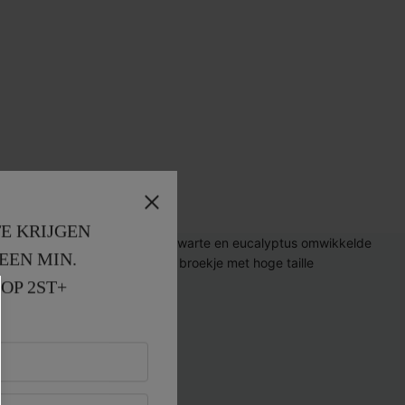
E KRIJGEN
EEN MIN. 
OP 2ST+