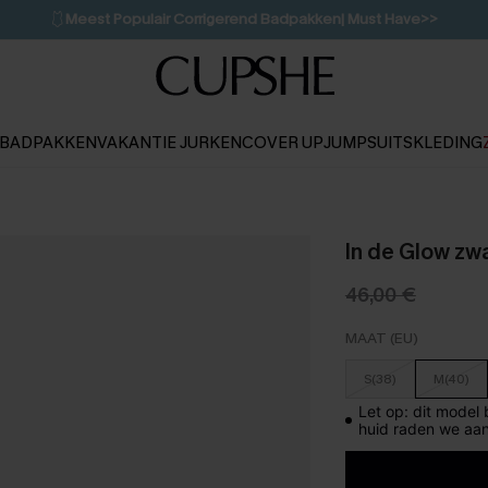
🩱
Meest Populair Corrigerend Badpakken| Must Have>>
💌Abonneer je & ontvang tot 15% korting>>
👙
Koop 3, krijg 15% korting | CODE: SW15
BADPAKKEN
VAKANTIE JURKEN
COVER UP
JUMPSUITS
KLEDING
In de Glow zwa
46,00 €
MAAT (EU)
S(38)
M(40)
Let op: dit model
huid raden we aan