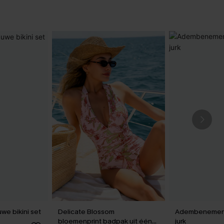
uwe bikini set
Delicate Blossom
Adembenemend
bloemenprint badpak uit één
jurk