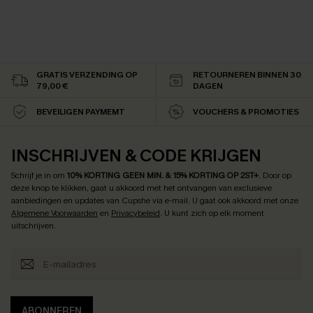
GRATIS VERZENDING OP
RETOURNEREN BINNEN 30
79,00 €
DAGEN
BEVEILIGEN PAYMEMT
VOUCHERS & PROMOTIES
INSCHRIJVEN & CODE KRIJGEN
Schrijf je in om
10% KORTING GEEN MIN. & 15% KORTING OP 2ST+
.
Door op
deze knop te klikken, gaat u akkoord met het ontvangen van exclusieve
aanbiedingen en updates van Cupshe via e-mail. U gaat ook akkoord met onze
Algemene Voorwaarden
en
Privacybeleid
. U kunt zich op elk moment
uitschrijven.
ABONNEREN