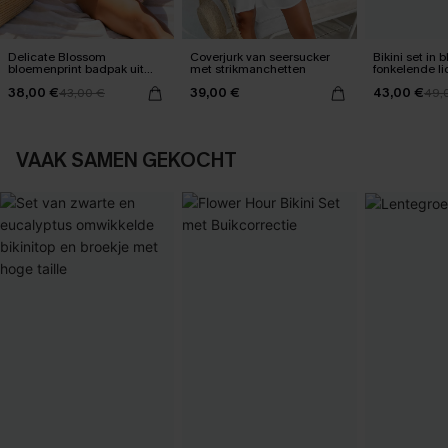
Delicate Blossom
Coverjurk van seersucker
Bikini set in
bloemenprint badpak uit
met strikmanchetten
fonkelende li
één stuk
38,00 €
39,00 €
43,00 €
43,00 €
49,
VAAK SAMEN GEKOCHT