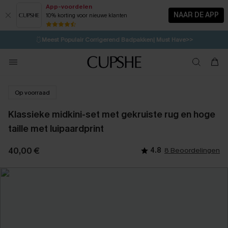
App-voordelen
NAAR DE APP
10% korting voor nieuwe klanten
LAATSTE KANS
⚡️
| Tot 50% korting>>
🩱
Meest Populair Corrigerend Badpakken| Must Have>>
💌Abonneer je & ontvang tot 15% korting>>
🍃
Koop 2, krijg 10% korting | CODE: AG18
Op voorraad
Klassieke midkini-set met gekruiste rug en hoge
taille met luipaardprint
40,00 €
4.8
8 Beoordelingen