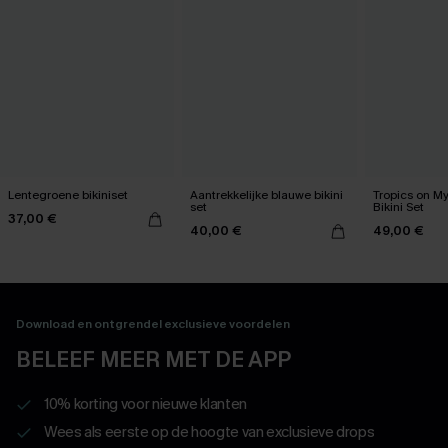
Lentegroene bikiniset
Aantrekkelijke blauwe bikini
Tropics on M
set
Bikini Set
37,00 €
40,00 €
49,00 €
Download en ontgrendel exclusieve voordelen
BELEEF MEER MET DE APP
10% korting voor nieuwe klanten
Wees als eerste op de hoogte van exclusieve drops