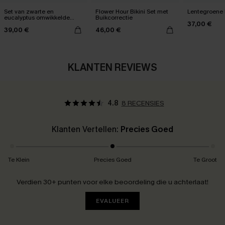
Set van zwarte en
Flower Hour Bikini Set met
Lentegroene b
eucalyptus omwikkelde
Buikcorrectie
37,00 €
bikinitop en broekje met
39,00 €
46,00 €
hoge taille
KLANTEN REVIEWS
4.8
8 RECENSIES
Klanten Vertellen:
Precies Goed
Te Klein
Precies Goed
Te Groot
Verdien 30+ punten voor elke beoordeling die u achterlaat!
EVALUEER