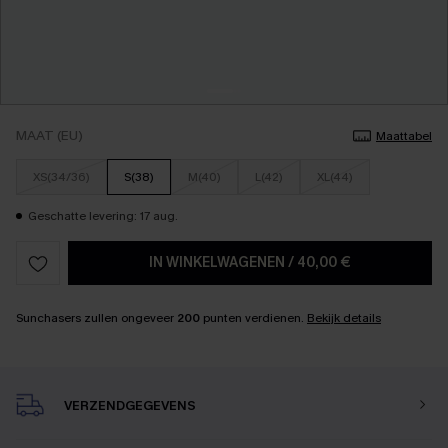
MAAT (EU)
Maattabel
XS(34/36)
S(38)
M(40)
L(42)
XL(44)
Geschatte levering: 17 aug.
IN WINKELWAGENEN
/
40,00 €
Sunchasers zullen ongeveer
200
punten verdienen.
Bekijk details
VERZENDGEGEVENS