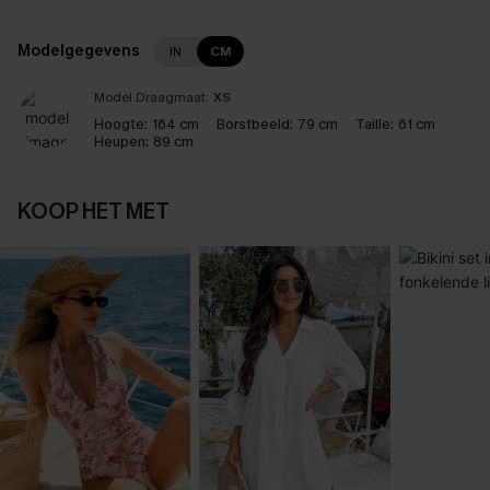
Modelgegevens
IN
CM
Model Draagmaat:
XS
Hoogte:
164 cm
Borstbeeld:
79 cm
Taille:
61 cm
Heupen:
89 cm
KOOP HET MET