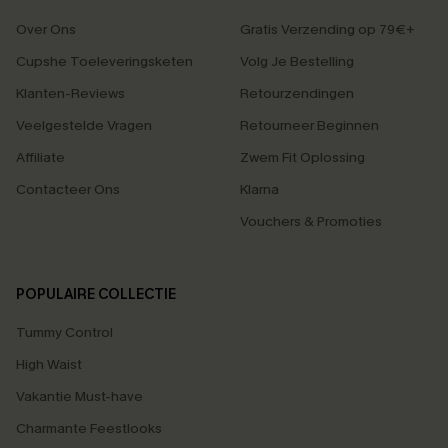
Over Ons
Gratis Verzending op 79€+
Cupshe Toeleveringsketen
Volg Je Bestelling
Klanten-Reviews
Retourzendingen
Veelgestelde Vragen
Retourneer Beginnen
Affiliate
Zwem Fit Oplossing
Contacteer Ons
Klarna
Vouchers & Promoties
POPULAIRE COLLECTIE
Tummy Control
High Waist
Vakantie Must-have
Charmante Feestlooks