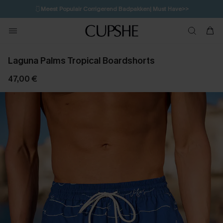
🩱
Meest Populair Corrigerend Badpakken| Must Have>>
💌Abonneer je & ontvang tot 15% korting>>
👙
Koop 3, krijg 15% korting | CODE: SW15
Laguna Palms Tropical Boardshorts
47,00 €