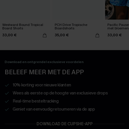
Westward Bound Tropical
PCH Drive Tropische
Pacific Paus
Board Shorts
Boardshorts
met bloemenp
33,00 €
35,00 €
33,00 €
Download en ontgrendel exclusieve voordelen
BELEEF MEER MET DE APP
10% korting voor nieuwe klanten
Wees als eerste op de hoogte van exclusieve drops
Real-time besteltracking
Geniet van eenvoudig retourneren via de app
DOWNLOAD DE CUPSHE-APP