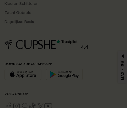
Kleuren Schitteren
Zacht Gebreid
Dagelijkse Basis
4.4
MAX - 15%
DOWNLOAD DE CUPSHE-APP
VOLG ONS OP