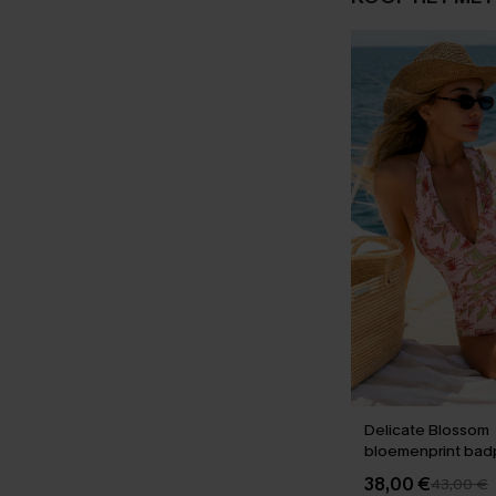
Delicate Blossom
bloemenprint badp
stuk
38,00 €
43,00 €