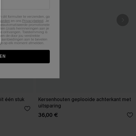
n dit formulier te verzenden, ga
aarden
en ons
Privacybeleid
. Je
 geautomatiseerde promotionele
en (zoals herinneringen aan je
te ontvangen. Toestemming is
en de door jou verstrekte
n aanbiedingen aan te bevelen
nt je op elk moment afmelden.
EN
it één stuk
Kersenhouten geplooide achterkant met
uitsparing
36,00 €