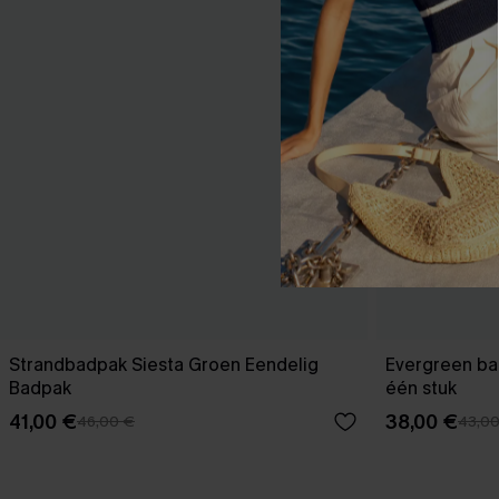
Strandbadpak Siesta Groen Eendelig
Evergreen ba
Badpak
één stuk
41,00 €
38,00 €
46,00 €
43,0