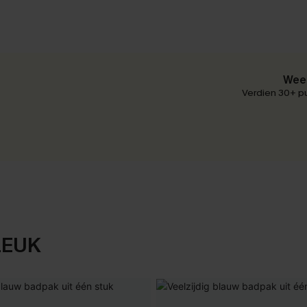
Wees
Verdien 30+ pu
LEUK