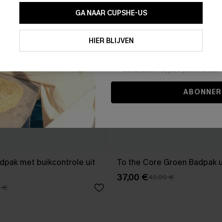
GA NAAR CUPSHE-US
Door je contactgegevens in te vullen e
je akkoord met onze
Algemene Voorw
HIER BLIJVEN
stemt er tevens mee in om herhaalde
en gepersonaliseerde marketingbericht
winkelwagen) en e-mails van Cupshe 
niet vereist voor een aankoop. We kunn
informatie gebruiken om producten e
die aansluiten bij jouw profiel. Je ku
ABONNER
dpak met buikcontrole uit
To the Core Groen Badpak u
37,00 €
42,00 €
0 €