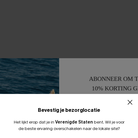
ABONNEER OM T
10% KORTING G
15% KORTING 
Bevestig je bezorglocatie
Het lijkt erop dat je in
Verenigde Staten
bent.
Wil je voor
de beste ervaring overschakelen naar de lokale site?