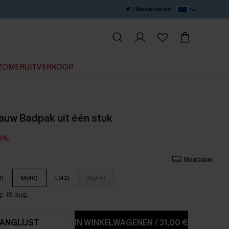
€ / Nederlands
ZOMERUITVERKOOP
lauw Badpak uit één stuk
21%
Maattabel
8)
M(40)
L(42)
XL(44)
: 18 aug.
ANGLIJST
IN WINKELWAGENEN
/
31,00 €