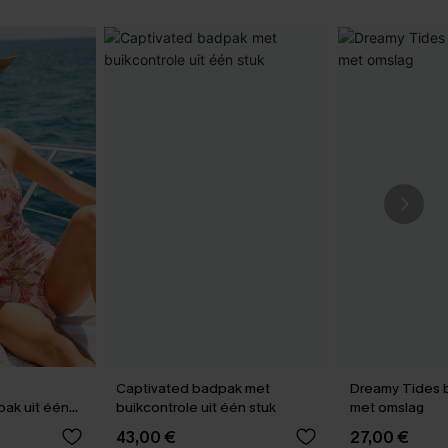
Captivated badpak met
Dreamy Tides b
ak uit één
buikcontrole uit één stuk
met omslag
43,00 €
27,00 €