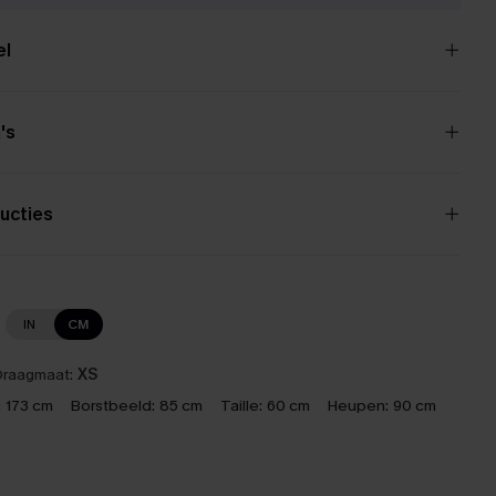
el
's
ucties
IN
CM
raagmaat:
XS
:
173 cm
Borstbeeld:
85 cm
Taille:
60 cm
Heupen:
90 cm