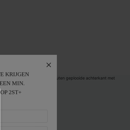
E KRIJGEN
EEN MIN. 
OP 2ST+