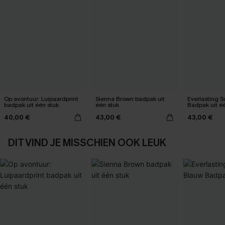
Op avontuur: Luipaardprint
Sienna Brown badpak uit
Everlasting 
badpak uit één stuk
één stuk
Badpak uit é
40,00 €
43,00 €
43,00 €
DIT VIND JE MISSCHIEN OOK LEUK