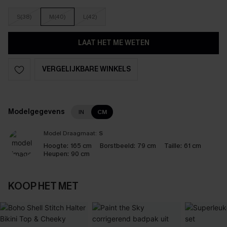
S(38)
M(40)
L(42)
LAAT HET ME WETEN
VERGELIJKBARE WINKELS
Modelgegevens
IN
CM
Model Draagmaat:
S
Hoogte:
165 cm
Borstbeeld:
79 cm
Taille:
61 cm
Heupen:
90 cm
KOOP HET MET