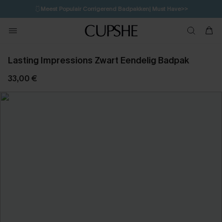
🩱
Meest Populair Corrigerend Badpakken| Must Have>>
💌Abonneer je & ontvang tot 15% korting>>
👙
Koop 3, krijg 15% korting | CODE: SW15
Lasting Impressions Zwart Eendelig Badpak
33,00 €