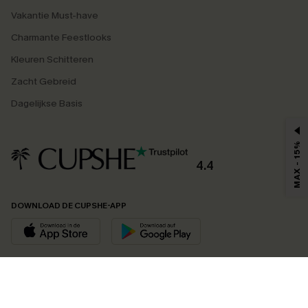
Vakantie Must-have
Charmante Feestlooks
Kleuren Schitteren
Zacht Gebreid
Dagelijkse Basis
MAX - 15%
4.4
DOWNLOAD DE CUPSHE-APP
VOLG ONS OP