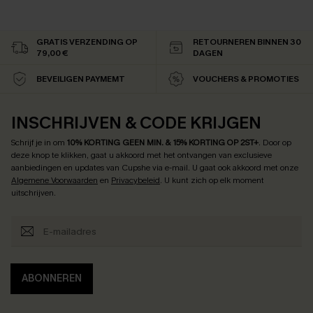
GRATIS VERZENDING OP
RETOURNEREN BINNEN 30
79,00 €
DAGEN
BEVEILIGEN PAYMEMT
VOUCHERS & PROMOTIES
INSCHRIJVEN & CODE KRIJGEN
Schrijf je in om
10% KORTING GEEN MIN. & 15% KORTING OP 2ST+
.
Door op
deze knop te klikken, gaat u akkoord met het ontvangen van exclusieve
aanbiedingen en updates van Cupshe via e-mail. U gaat ook akkoord met onze
Algemene Voorwaarden
en
Privacybeleid
. U kunt zich op elk moment
uitschrijven.
ABONNEREN