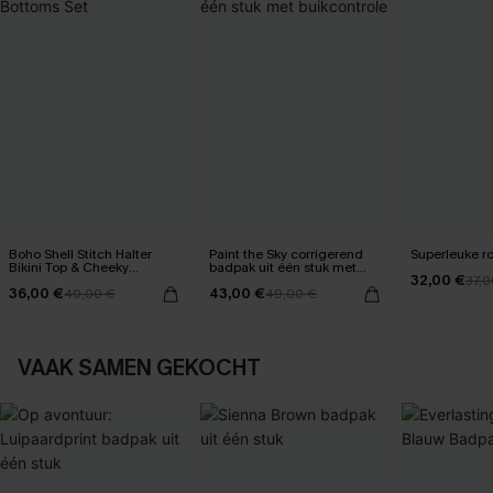
Boho Shell Stitch Halter
Paint the Sky corrigerend
Superleuke ro
Bikini Top & Cheeky
badpak uit één stuk met
32,00 €
Bottoms Set
buikcontrole
37,0
36,00 €
43,00 €
40,00 €
49,00 €
VAAK SAMEN GEKOCHT