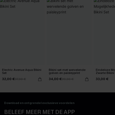
Electric Avenue Aqua Bikini
Bikini set met wervelende
Eindeloze Mo
Set
golven en paisleyprint
Zwarte Bikini
32,00 €
34,00 €
33,00 €
37,00 €
39,00 €
Download en ontgrendel exclusieve voordelen
BELEEF MEER MET DE APP