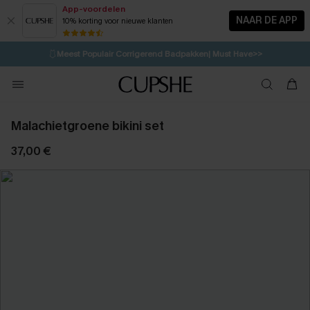
App-voordelen
NAAR DE APP
10% korting voor nieuwe klanten
LAATSTE KANS
⚡️
| Tot 50% korting>>
🩱
Meest Populair Corrigerend Badpakken| Must Have>>
💌Abonneer je & ontvang tot 15% korting>>
👙
Koop 3, krijg 15% korting | CODE: SW15
Malachietgroene bikini set
37,00 €