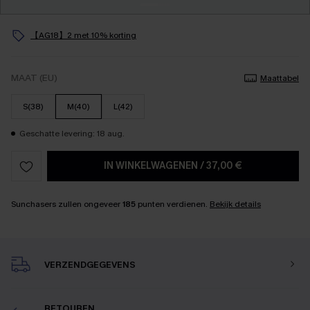
【AG18】2 met 10% korting
MAAT (EU)
Maattabel
S(38)
M(40)
L(42)
Geschatte levering: 18 aug.
IN WINKELWAGENEN
/
37,00 €
Sunchasers zullen ongeveer
185
punten verdienen.
Bekijk details
VERZENDGEGEVENS
RETOUREN