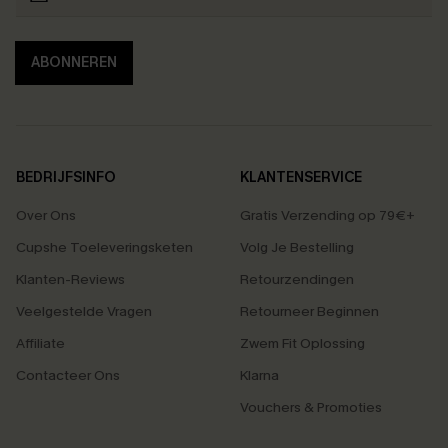
ABONNEREN
BEDRIJFSINFO
KLANTENSERVICE
Over Ons
Gratis Verzending op 79€+
Cupshe Toeleveringsketen
Volg Je Bestelling
Klanten-Reviews
Retourzendingen
Veelgestelde Vragen
Retourneer Beginnen
Affiliate
Zwem Fit Oplossing
Contacteer Ons
Klarna
Vouchers & Promoties