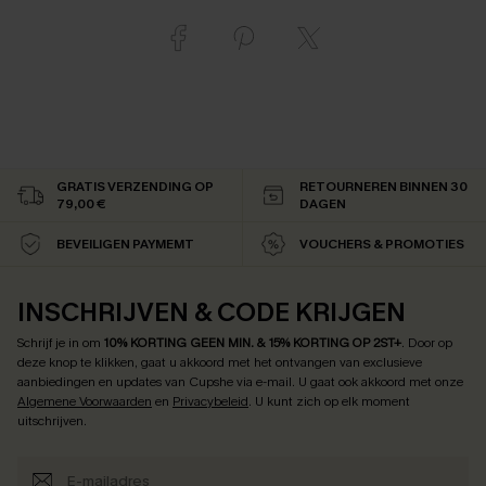
GRATIS VERZENDING OP
RETOURNEREN BINNEN 30
79,00 €
DAGEN
BEVEILIGEN PAYMEMT
VOUCHERS & PROMOTIES
INSCHRIJVEN & CODE KRIJGEN
Schrijf je in om
10% KORTING GEEN MIN. & 15% KORTING OP 2ST+
.
Door op
deze knop te klikken, gaat u akkoord met het ontvangen van exclusieve
aanbiedingen en updates van Cupshe via e-mail. U gaat ook akkoord met onze
Algemene Voorwaarden
en
Privacybeleid
. U kunt zich op elk moment
uitschrijven.