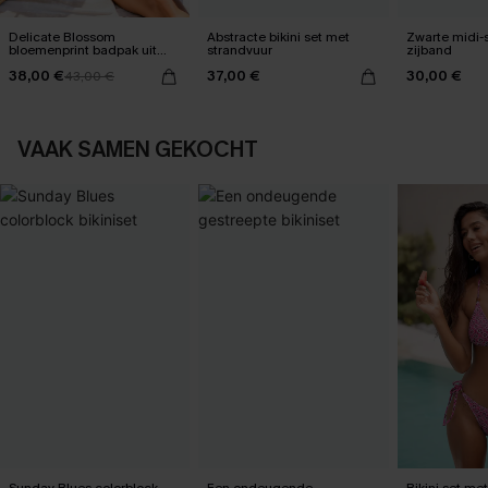
Delicate Blossom
Abstracte bikini set met
Zwarte midi-
bloemenprint badpak uit
strandvuur
zijband
één stuk
38,00 €
37,00 €
30,00 €
43,00 €
VAAK SAMEN GEKOCHT