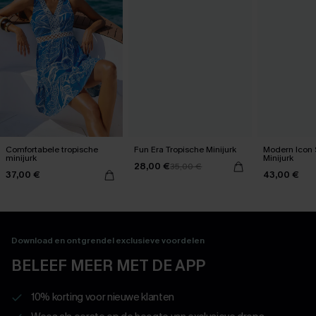
Comfortabele tropische
Fun Era Tropische Minijurk
Modern Icon S
minijurk
Minijurk
28,00 €
35,00 €
37,00 €
43,00 €
Download en ontgrendel exclusieve voordelen
BELEEF MEER MET DE APP
10% korting voor nieuwe klanten