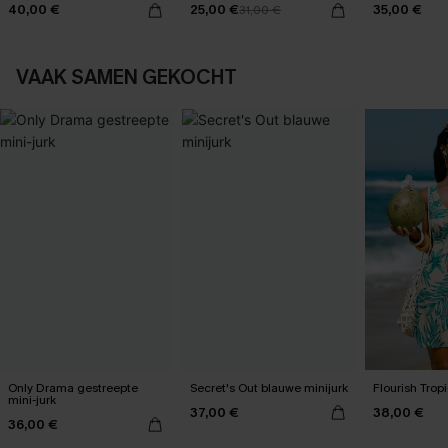
40,00 €
25,00 €
35,00 €
31,00 €
VAAK SAMEN GEKOCHT
Only Drama gestreepte
Secret's Out blauwe minijurk
Flourish Tropi
mini-jurk
37,00 €
38,00 €
36,00 €