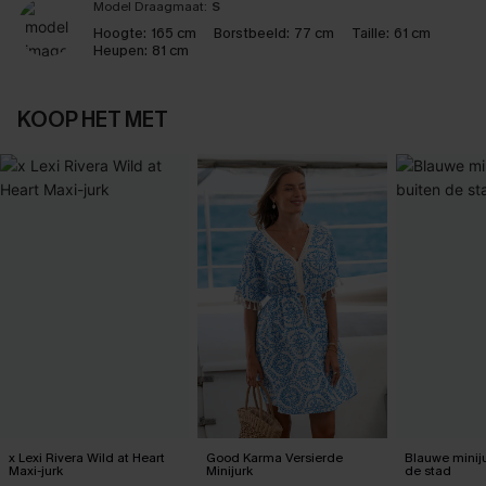
Model Draagmaat:
S
Hoogte:
165 cm
Borstbeeld:
77 cm
Taille:
61 cm
Heupen:
81 cm
KOOP HET MET
x Lexi Rivera Wild at Heart
Good Karma Versierde
Blauwe miniju
Maxi-jurk
Minijurk
de stad