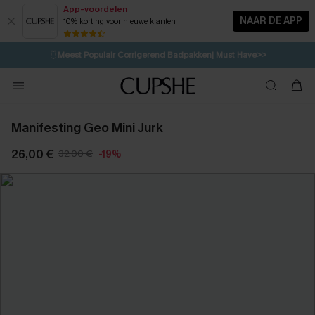
App-voordelen
NAAR DE APP
10% korting voor nieuwe klanten
LAATSTE KANS
⚡️
| Tot 50% korting>>
🩱
Meest Populair Corrigerend Badpakken| Must Have>>
💌Abonneer je & ontvang tot 15% korting>>
👙
Koop 3, krijg 15% korting | CODE: SW15
Manifesting Geo Mini Jurk
26,00 €
32,00 €
-19%