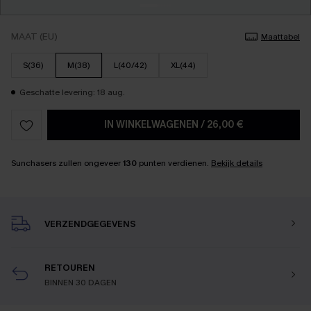
MAAT (EU)
Maattabel
S(36)
M(38)
L(40/42)
XL(44)
Geschatte levering: 18 aug.
IN WINKELWAGENEN
/
26,00 €
Sunchasers zullen ongeveer
130
punten verdienen.
Bekijk details
VERZENDGEGEVENS
RETOUREN
BINNEN 30 DAGEN