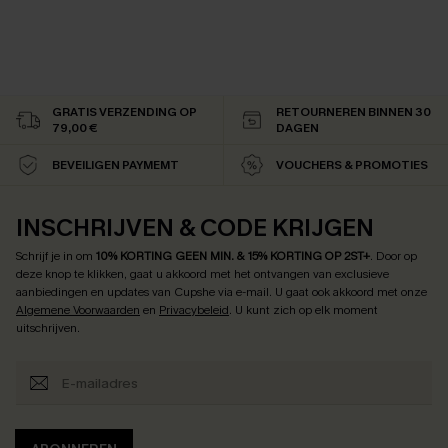
GRATIS VERZENDING OP
RETOURNEREN BINNEN 30
79,00 €
DAGEN
BEVEILIGEN PAYMEMT
VOUCHERS & PROMOTIES
INSCHRIJVEN & CODE KRIJGEN
Schrijf je in om
10% KORTING GEEN MIN. & 15% KORTING OP 2ST+
.
Door op
deze knop te klikken, gaat u akkoord met het ontvangen van exclusieve
aanbiedingen en updates van Cupshe via e-mail. U gaat ook akkoord met onze
Algemene Voorwaarden
en
Privacybeleid
. U kunt zich op elk moment
uitschrijven.