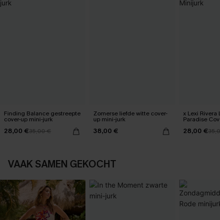
Finding Balance gestreepte
Zomerse liefde witte cover-
x Lexi Rivera 
cover-up mini-jurk
up mini-jurk
Paradise Cove
28,00 €
38,00 €
28,00 €
35,00 €
35,
VAAK SAMEN GEKOCHT