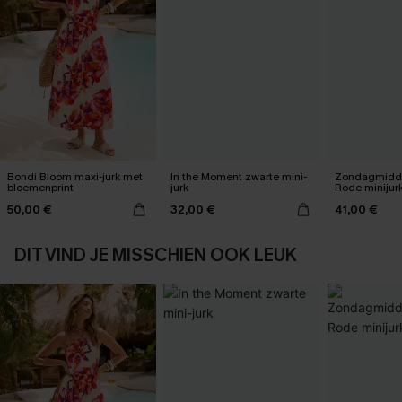
Bondi Bloom maxi-jurk met
In the Moment zwarte mini-
Zondagmidda
bloemenprint
jurk
Rode minijur
50,00 €
32,00 €
41,00 €
DIT VIND JE MISSCHIEN OOK LEUK