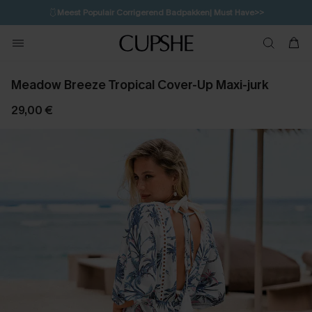
🩱
Meest Populair Corrigerend Badpakken| Must Have>>
💌Abonneer je & ontvang tot 15% korting>>
👙
Koop 3, krijg 15% korting | CODE: SW15
Meadow Breeze Tropical Cover-Up Maxi-jurk
29,00 €