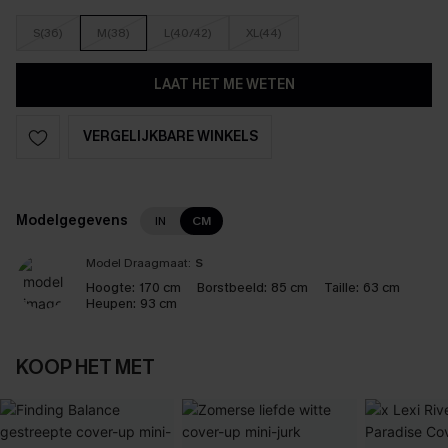
S(36)
M(38)
L(40/42)
XL(44)
LAAT HET ME WETEN
VERGELIJKBARE WINKELS
Modelgegevens
IN
CM
Model Draagmaat:
S
Hoogte:
170 cm
Borstbeeld:
85 cm
Taille:
63 cm
Heupen:
93 cm
KOOP HET MET