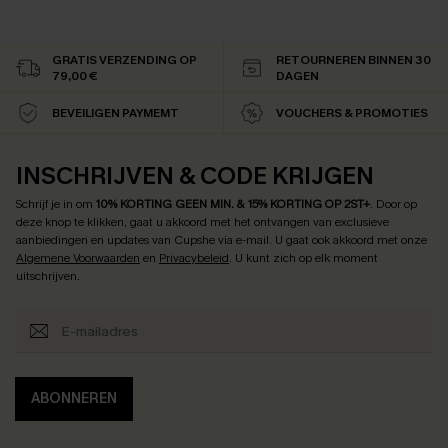
GRATIS VERZENDING OP
RETOURNEREN BINNEN 30
79,00 €
DAGEN
BEVEILIGEN PAYMEMT
VOUCHERS & PROMOTIES
INSCHRIJVEN & CODE KRIJGEN
Schrijf je in om
10% KORTING GEEN MIN. & 15% KORTING OP 2ST+
.
Door op
deze knop te klikken, gaat u akkoord met het ontvangen van exclusieve
aanbiedingen en updates van Cupshe via e-mail. U gaat ook akkoord met onze
Algemene Voorwaarden
en
Privacybeleid
. U kunt zich op elk moment
uitschrijven.
ABONNEREN