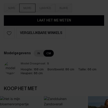
S(36)
M(38)
L(40/42)
XL(44)
LAAT HET ME WETEN
VERGELIJKBARE WINKELS
Modelgegevens
IN
CM
Model Draagmaat:
S
Hoogte:
168 cm
Borstbeeld:
86 cm
Taille:
66 cm
Heupen:
86 cm
KOOP HET MET