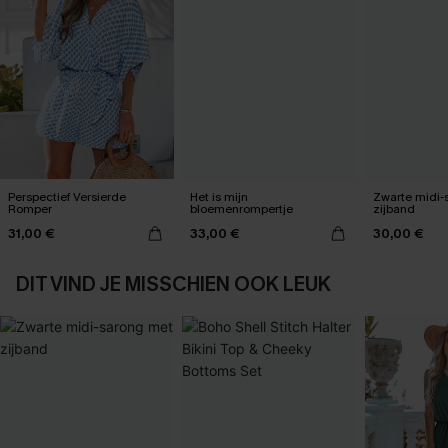
Perspectief Versierde
Het is mijn
Zwarte midi-
Romper
bloemenrompertje
zijband
31,00 €
33,00 €
30,00 €
DIT VIND JE MISSCHIEN OOK LEUK