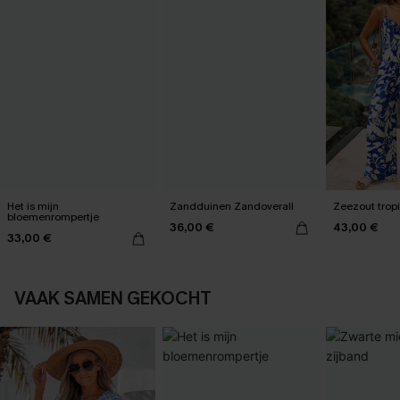
Het is mijn
Zandduinen Zandoverall
Zeezout trop
bloemenrompertje
36,00 €
43,00 €
33,00 €
VAAK SAMEN GEKOCHT