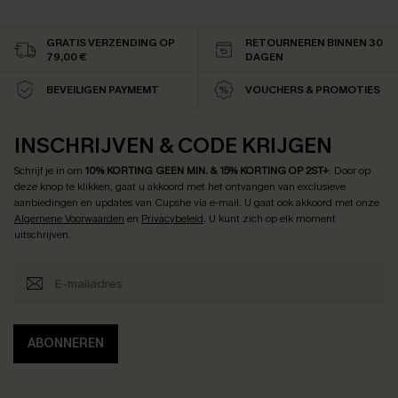
GRATIS VERZENDING OP
RETOURNEREN BINNEN 30
79,00 €
DAGEN
BEVEILIGEN PAYMEMT
VOUCHERS & PROMOTIES
INSCHRIJVEN & CODE KRIJGEN
Schrijf je in om
10% KORTING GEEN MIN. & 15% KORTING OP 2ST+
.
Door op
deze knop te klikken, gaat u akkoord met het ontvangen van exclusieve
aanbiedingen en updates van Cupshe via e-mail. U gaat ook akkoord met onze
Algemene Voorwaarden
en
Privacybeleid
. U kunt zich op elk moment
uitschrijven.
ABONNEREN