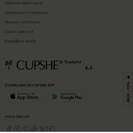
Vakantie Must-have
Charmante Feestlooks
Kleuren Schitteren
Zacht Gebreid
Dagelijkse Basis
4.4
MAX - 15%
DOWNLOAD DE CUPSHE-APP
VOLG ONS OP