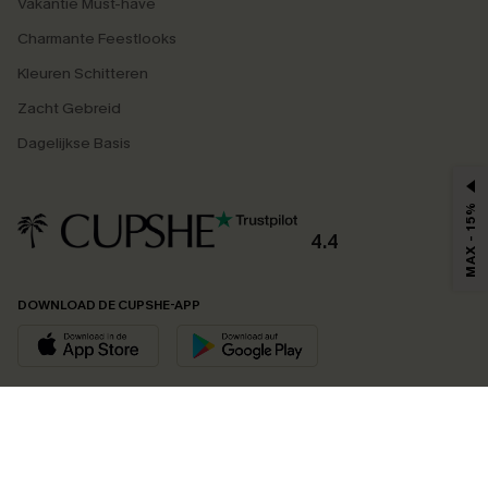
Vakantie Must-have
Charmante Feestlooks
Kleuren Schitteren
Zacht Gebreid
Dagelijkse Basis
MAX - 15%
4.4
DOWNLOAD DE CUPSHE-APP
VOLG ONS OP