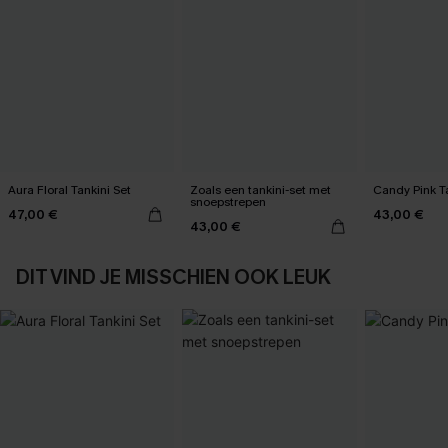
Aura Floral Tankini Set
Zoals een tankini-set met
Candy Pink Ta
snoepstrepen
47,00 €
43,00 €
43,00 €
DIT VIND JE MISSCHIEN OOK LEUK