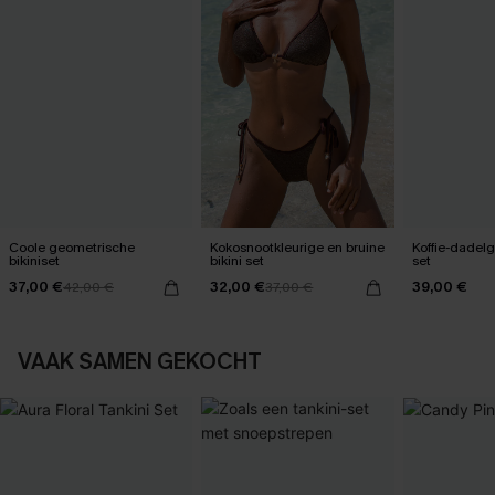
Coole geometrische
Kokosnootkleurige en bruine
Koffie-dadelg
bikiniset
bikini set
set
37,00 €
32,00 €
39,00 €
42,00 €
37,00 €
VAAK SAMEN GEKOCHT