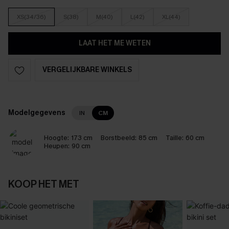
XS(34/36)
S(38)
M(40)
L(42)
XL(44)
LAAT HET ME WETEN
VERGELIJKBARE WINKELS
Modelgegevens
IN
CM
Hoogte:
173 cm
Borstbeeld:
85 cm
Taille:
60 cm
Heupen:
90 cm
KOOP HET MET