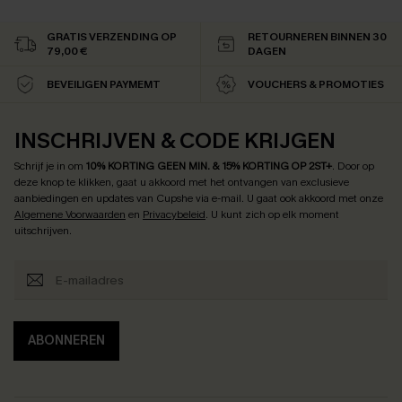
GRATIS VERZENDING OP
RETOURNEREN BINNEN 30
79,00 €
DAGEN
BEVEILIGEN PAYMEMT
VOUCHERS & PROMOTIES
INSCHRIJVEN & CODE KRIJGEN
Schrijf je in om
10% KORTING GEEN MIN. & 15% KORTING OP 2ST+
.
Door op
deze knop te klikken, gaat u akkoord met het ontvangen van exclusieve
aanbiedingen en updates van Cupshe via e-mail. U gaat ook akkoord met onze
Algemene Voorwaarden
en
Privacybeleid
. U kunt zich op elk moment
uitschrijven.
ABONNEREN