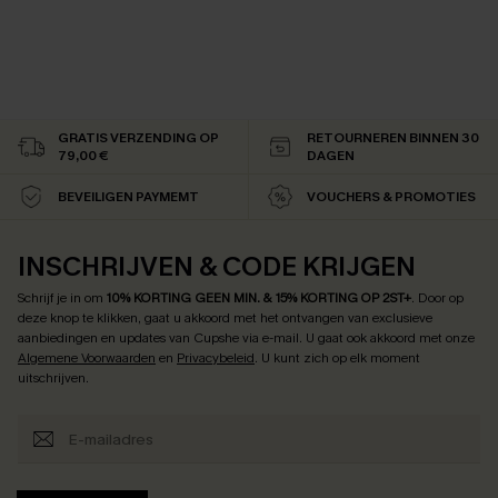
GRATIS VERZENDING OP
RETOURNEREN BINNEN 30
79,00 €
DAGEN
BEVEILIGEN PAYMEMT
VOUCHERS & PROMOTIES
INSCHRIJVEN & CODE KRIJGEN
Schrijf je in om
10% KORTING GEEN MIN. & 15% KORTING OP 2ST+
.
Door op
deze knop te klikken, gaat u akkoord met het ontvangen van exclusieve
aanbiedingen en updates van Cupshe via e-mail. U gaat ook akkoord met onze
Algemene Voorwaarden
en
Privacybeleid
. U kunt zich op elk moment
uitschrijven.