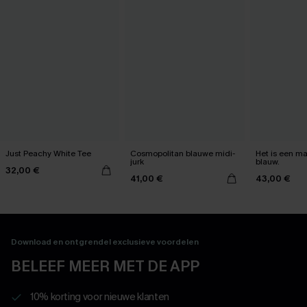
Just Peachy White Tee
Cosmopolitan blauwe midi-
Het is een max
jurk
blauw.
32,00 €
41,00 €
43,00 €
Download en ontgrendel exclusieve voordelen
BELEEF MEER MET DE APP
10% korting voor nieuwe klanten