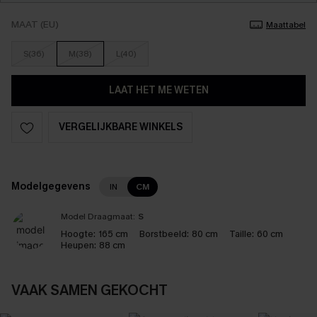
MAAT (EU)
Maattabel
S(36)
M(38)
L(40)
LAAT HET ME WETEN
VERGELIJKBARE WINKELS
Modelgegevens
IN
CM
Model Draagmaat:
S
Hoogte:
165 cm
Borstbeeld:
80 cm
Taille:
60 cm
Heupen:
88 cm
VAAK SAMEN GEKOCHT