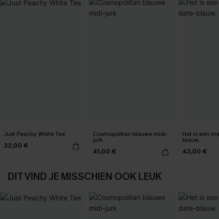
Just Peachy White Tee
Cosmopolitan blauwe midi-
Het is een max
jurk
blauw.
32,00 €
41,00 €
43,00 €
DIT VIND JE MISSCHIEN OOK LEUK