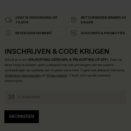
GRATIS VERZENDING OP
RETOURNEREN BINNEN 30
79,00 €
DAGEN
BEVEILIGEN PAYMEMT
VOUCHERS & PROMOTIES
INSCHRIJVEN & CODE KRIJGEN
Schrijf je in om
10% KORTING GEEN MIN. & 15% KORTING OP 2ST+
.
Door op
deze knop te klikken, gaat u akkoord met het ontvangen van exclusieve
aanbiedingen en updates van Cupshe via e-mail. U gaat ook akkoord met onze
Algemene Voorwaarden
en
Privacybeleid
. U kunt zich op elk moment
uitschrijven.
ABONNEREN