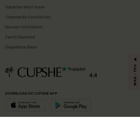
Vakantie Must-have
Charmante Feestlooks
Kleuren Schitteren
Zacht Gebreid
Dagelijkse Basis
MAX - 15%
4.4
DOWNLOAD DE CUPSHE-APP
VOLG ONS OP