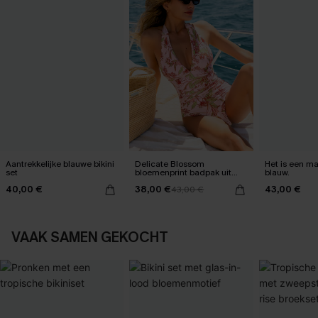
Aantrekkelijke blauwe bikini
Delicate Blossom
Het is een max
set
bloemenprint badpak uit
blauw.
één stuk
40,00 €
38,00 €
43,00 €
43,00 €
VAAK SAMEN GEKOCHT