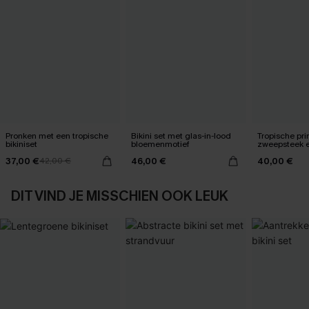
Pronken met een tropische
Bikini set met glas-in-lood
Tropische pri
bikiniset
bloemenmotief
zweepsteek e
broekset
37,00 €
46,00 €
40,00 €
42,00 €
DIT VIND JE MISSCHIEN OOK LEUK