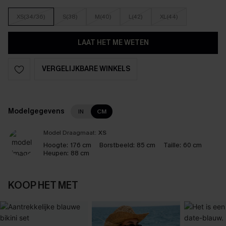
XS(34/36)
S(38)
M(40)
L(42)
XL(44)
LAAT HET ME WETEN
VERGELIJKBARE WINKELS
Modelgegevens
IN
CM
Model Draagmaat:
XS
Hoogte:
176 cm
Borstbeeld:
85 cm
Taille:
60 cm
Heupen:
88 cm
KOOP HET MET