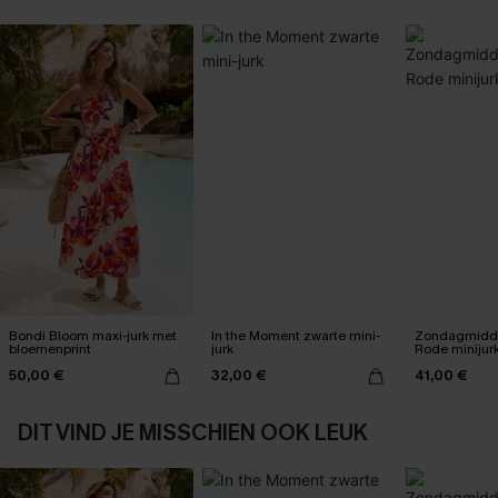
Bondi Bloom maxi-jurk met
In the Moment zwarte mini-
Zondagmidda
bloemenprint
jurk
Rode minijur
50,00 €
32,00 €
41,00 €
DIT VIND JE MISSCHIEN OOK LEUK