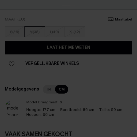
MAAT (EU)
Maattabel
S(36)
M(38)
L(40)
XL(42)
LAAT HET ME WETEN
VERGELIJKBARE WINKELS
Modelgegevens
IN
CM
Model Draagmaat:
S
Hoogte:
177 cm
Borstbeeld:
86 cm
Taille:
59 cm
Heupen:
60 cm
VAAK SAMEN GEKOCHT