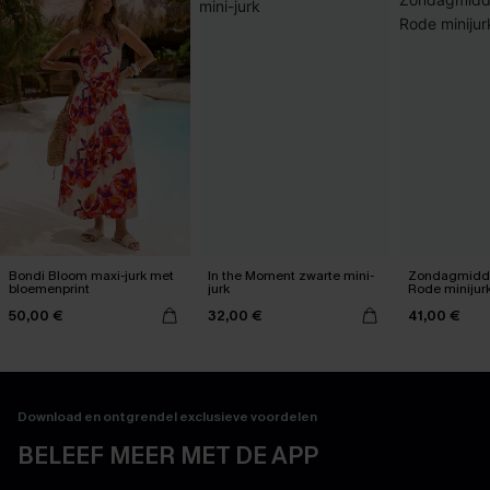
Bondi Bloom maxi-jurk met
In the Moment zwarte mini-
Zondagmidda
bloemenprint
jurk
Rode minijur
50,00 €
32,00 €
41,00 €
Download en ontgrendel exclusieve voordelen
BELEEF MEER MET DE APP