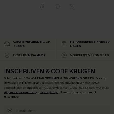
GRATIS VERZENDING OP
RETOURNEREN BINNEN 30
79,00 €
DAGEN
BEVEILIGEN PAYMEMT
VOUCHERS & PROMOTIES
INSCHRIJVEN & CODE KRIJGEN
Schrijf je in om
10% KORTING GEEN MIN. & 15% KORTING OP 2ST+
.
Door op
deze knop te klikken, gaat u akkoord met het ontvangen van exclusieve
aanbiedingen en updates van Cupshe via e-mail. U gaat ook akkoord met onze
Algemene Voorwaarden
en
Privacybeleid
. U kunt zich op elk moment
uitschrijven.