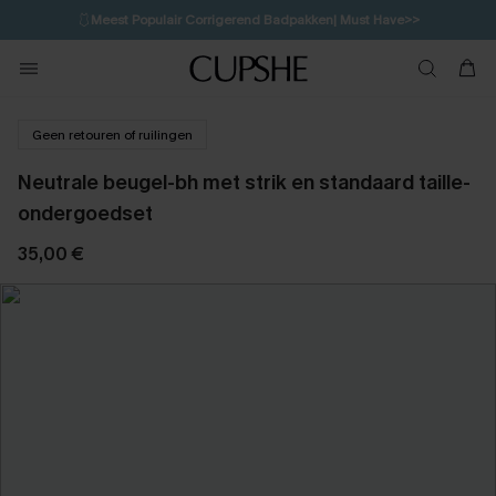
🩱
Meest Populair Corrigerend Badpakken| Must Have>>
💌Abonneer je & ontvang tot 15% korting>>
👙
Koop 3, krijg 15% korting | CODE: SW15
Geen retouren of ruilingen
Neutrale beugel-bh met strik en standaard taille-
ondergoedset
35,00 €