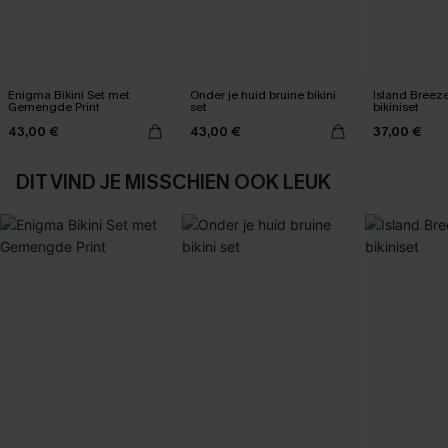
Enigma Bikini Set met
Onder je huid bruine bikini
Island Breez
Gemengde Print
set
bikiniset
43,00 €
43,00 €
37,00 €
DIT VIND JE MISSCHIEN OOK LEUK