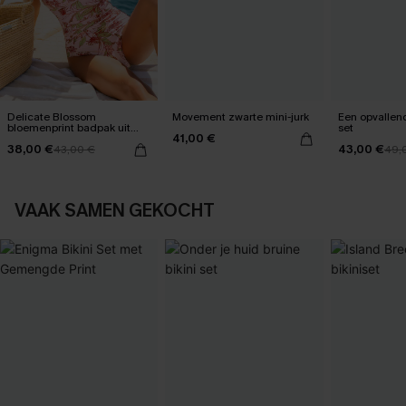
Delicate Blossom
Movement zwarte mini-jurk
Een opvallend
bloemenprint badpak uit
set
41,00 €
één stuk
38,00 €
43,00 €
43,00 €
49,
VAAK SAMEN GEKOCHT