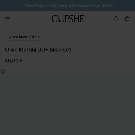
🩱
Meest Populair Corrigerend Badpakken| Must Have>>
💌Abonneer je & ontvang tot 15% korting>>
👙
Koop 3, krijg 15% korting | CODE: SW15
Grote buste (DD+)
Olive Martini DD+ bikiniset
46,00 €