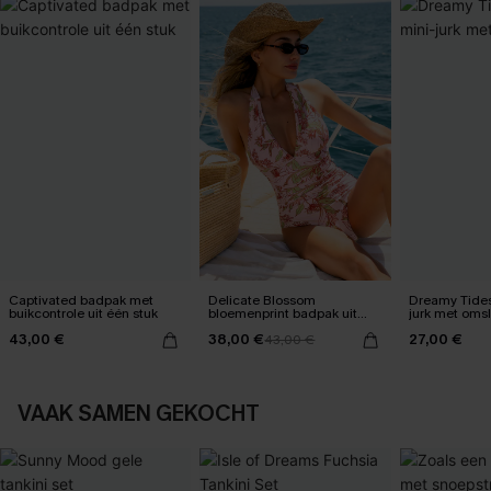
Captivated badpak met
Delicate Blossom
Dreamy Tides
buikcontrole uit één stuk
bloemenprint badpak uit
jurk met oms
één stuk
43,00 €
38,00 €
27,00 €
43,00 €
VAAK SAMEN GEKOCHT