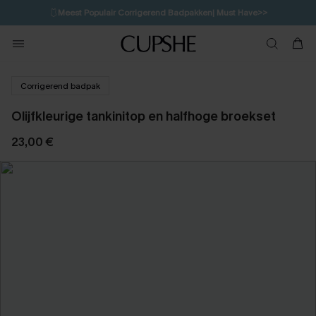
🩱
Meest Populair Corrigerend Badpakken| Must Have>>
💌Abonneer je & ontvang tot 15% korting>>
👙
Koop 3, krijg 15% korting | CODE: SW15
Corrigerend badpak
Olijfkleurige tankinitop en halfhoge broekset
23,00 €