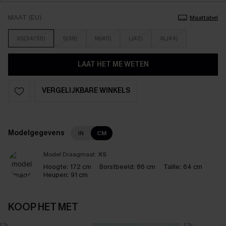
MAAT (EU)
Maattabel
XS(34/36)
S(38)
M(40)
L(42)
XL(44)
LAAT HET ME WETEN
VERGELIJKBARE WINKELS
Modelgegevens
IN
CM
Model Draagmaat:
XS
Hoogte:
172 cm
Borstbeeld:
86 cm
Taille:
64 cm
Heupen:
91 cm
KOOP HET MET