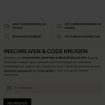
GRATIS VERZENDING OP
RETOURNEREN BINNEN 30
79,00 €
DAGEN
BEVEILIGEN PAYMEMT
VOUCHERS & PROMOTIES
INSCHRIJVEN & CODE KRIJGEN
Schrijf je in om
10% KORTING GEEN MIN. & 15% KORTING OP 2ST+
.
Door op
deze knop te klikken, gaat u akkoord met het ontvangen van exclusieve
aanbiedingen en updates van Cupshe via e-mail. U gaat ook akkoord met onze
Algemene Voorwaarden
en
Privacybeleid
. U kunt zich op elk moment
uitschrijven.
ABONNEREN