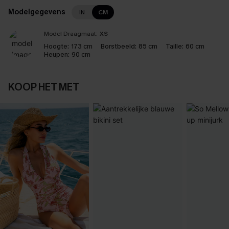
Modelgegevens
IN
CM
Model Draagmaat:
XS
Hoogte:
173 cm
Borstbeeld:
85 cm
Taille:
60 cm
Heupen:
90 cm
KOOP HET MET