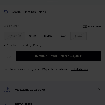
【AG18】2 met 10% korting
MAAT (EU)
Maattabel
XS(34/36)
S(38)
M(40)
L(42)
XL(44)
Geschatte levering: 19 aug.
IN WINKELWAGENEN
/
43,00 €
Sunchasers zullen ongeveer
215
punten verdienen.
Bekijk details
VERZENDGEGEVENS
RETOUREN