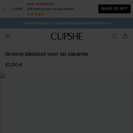
App-voordelen
NAAR DE APP
10% korting voor nieuwe klanten
LAATSTE KANS
⚡️
| Tot 50% korting>>
🩱
Meest Populair Corrigerend Badpakken| Must Have>>
💌Abonneer je & ontvang tot 15% korting>>
👙
Koop 3, krijg 15% korting | CODE: SW15
Groene bikiniset voor op vakantie
43,00 €