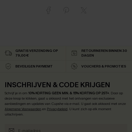
GRATIS VERZENDING OP
RETOURNEREN BINNEN 30
79,00 €
DAGEN
BEVEILIGEN PAYMEMT
VOUCHERS & PROMOTIES
INSCHRIJVEN & CODE KRIJGEN
Schrijf je in om
10% KORTING GEEN MIN. & 15% KORTING OP 2ST+
.
Door op
deze knop te klikken, gaat u akkoord met het ontvangen van exclusieve
aanbiedingen en updates van Cupshe via e-mail. U gaat ook akkoord met onze
Algemene Voorwaarden
en
Privacybeleid
. U kunt zich op elk moment
uitschrijven.