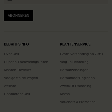
ABONNEREN
BEDRIJFSINFO
KLANTENSERVICE
Over Ons
Gratis Verzending op 79€+
Cupshe Toeleveringsketen
Volg Je Bestelling
Klanten-Reviews
Retourzendingen
Veelgestelde Vragen
Retourneer Beginnen
Affiliate
Zwem Fit Oplossing
Contacteer Ons
Klarna
Vouchers & Promoties