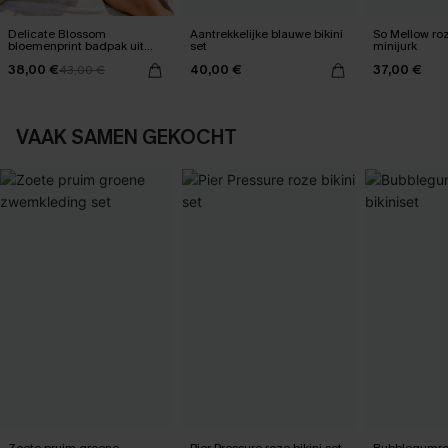
Delicate Blossom
Aantrekkelijke blauwe bikini
So Mellow ro
bloemenprint badpak uit
set
minijurk
één stuk
38,00 €
40,00 €
37,00 €
43,00 €
VAAK SAMEN GEKOCHT