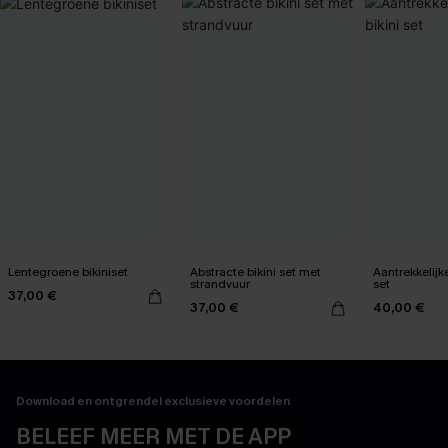
Lentegroene bikiniset
Abstracte bikini set met
Aantrekkelijk
strandvuur
set
37,00 €
37,00 €
40,00 €
Download en ontgrendel exclusieve voordelen
BELEEF MEER MET DE APP