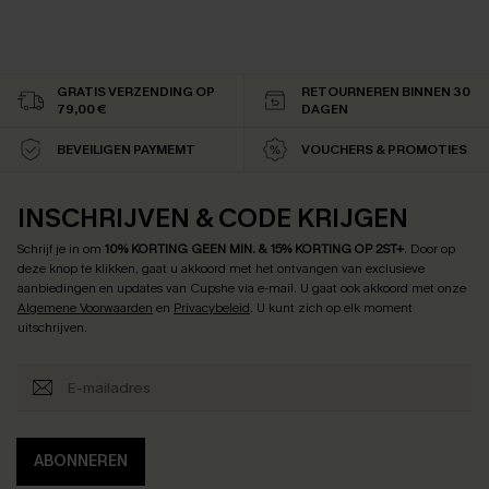
GRATIS VERZENDING OP
RETOURNEREN BINNEN 30
79,00 €
DAGEN
BEVEILIGEN PAYMEMT
VOUCHERS & PROMOTIES
INSCHRIJVEN & CODE KRIJGEN
Schrijf je in om
10% KORTING GEEN MIN. & 15% KORTING OP 2ST+
.
Door op
deze knop te klikken, gaat u akkoord met het ontvangen van exclusieve
aanbiedingen en updates van Cupshe via e-mail. U gaat ook akkoord met onze
Algemene Voorwaarden
en
Privacybeleid
. U kunt zich op elk moment
uitschrijven.
ABONNEREN