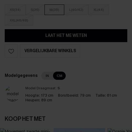
XS(34)
S(36)
M(38)
L(40/42)
XL(44)
XXL(46/48)
LAAT HET ME WETEN
VERGELIJKBARE WINKELS
Modelgegevens
IN
CM
Model Draagmaat:
S
Hoogte:
173 cm
Borstbeeld:
79 cm
Taille:
61 cm
Heupen:
89 cm
KOOP HET MET