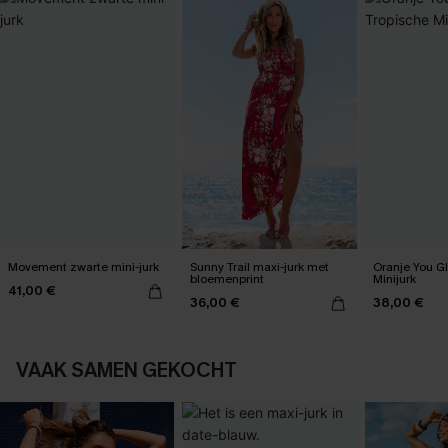
Movement zwarte mini-jurk
Sunny Trail maxi-jurk met
Oranje You G
bloemenprint
Minijurk
41,00 €
36,00 €
38,00 €
VAAK SAMEN GEKOCHT