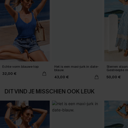
Echte vorm blauwe top
Het is een maxi-jurk in date-
Sterren staan 
blauw.
Gestreepte m
32,00 €
43,00 €
50,00 €
DIT VIND JE MISSCHIEN OOK LEUK