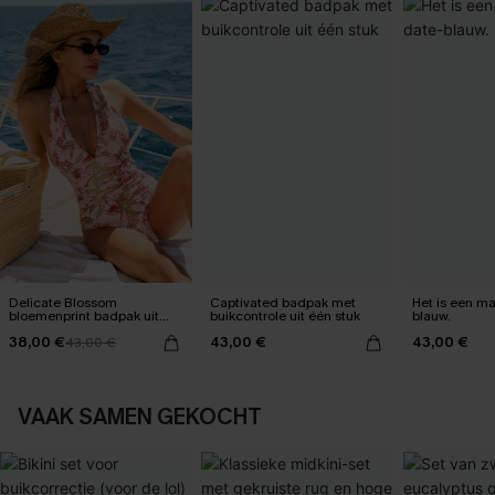
Delicate Blossom
Captivated badpak met
Het is een max
bloemenprint badpak uit
buikcontrole uit één stuk
blauw.
één stuk
38,00 €
43,00 €
43,00 €
43,00 €
VAAK SAMEN GEKOCHT