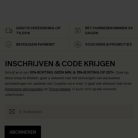
GRATIS VERZENDING OP
RETOURNEREN BINNEN 30
79,00 €
DAGEN
BEVEILIGEN PAYMEMT
VOUCHERS & PROMOTIES
INSCHRIJVEN & CODE KRIJGEN
Schrijf je in om
10% KORTING GEEN MIN. & 15% KORTING OP 2ST+
.
Door op
deze knop te klikken, gaat u akkoord met het ontvangen van exclusieve
aanbiedingen en updates van Cupshe via e-mail. U gaat ook akkoord met onze
Algemene Voorwaarden
en
Privacybeleid
. U kunt zich op elk moment
uitschrijven.
ABONNEREN