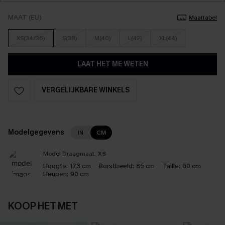
MAAT (EU)
Maattabel
XS(34/36)
S(38)
M(40)
L(42)
XL(44)
LAAT HET ME WETEN
VERGELIJKBARE WINKELS
Modelgegevens
IN
CM
Model Draagmaat:
XS
Hoogte:
173 cm
Borstbeeld:
85 cm
Taille:
60 cm
Heupen:
90 cm
KOOP HET MET