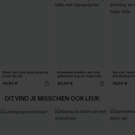
Bikini set voor buikcorrectie
Klassieke midkini-set met
Set van zwar
(voor de lol)
gekruiste rug en hoge taille
eucalyptus o
met luipaardprint
bikinitop en 
46,00 €
40,00 €
39,00 €
hoge taille
DIT VIND JE MISSCHIEN OOK LEUK