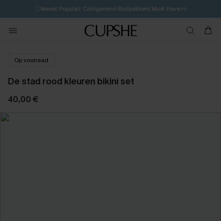
🩱
Meest Populair Corrigerend Badpakken| Must Have>>
💌Abonneer je & ontvang tot 15% korting>>
👙
Koop 3, krijg 15% korting | CODE: SW15
Op voorraad
De stad rood kleuren bikini set
40,00 €